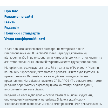
Про нас
Реклама на сайті
Івенти
Редакція
Політики і стандарти
Угода конфіденційності
У разі повного чи часткового відтворення матеріалів пряме
гіперпосилання на LB.ua обов'язкове! Передрук, копіювання,
відтворення або інше використання матеріалів, що містять посилання на
агентство "Українськi Новини" й "Українська Фото Група", заборонено.
Матеріали, які розміщуються на сайті з позначкою "Реклама" / "Новини
компаній" / "Пресреліз" / "Promoted", є рекламними та публікуються на
правах реклами. Редакція може не поділяти погляди, які в них
представлені. Матеріали з плашкою СПЕЦПРОЄКТ є рекламними, проте
редакція бере участь у підготовці цього контенту і поділяє думки,
висловлені у цих матеріалах.
Редакція не несе відповідальності за факти та оціночні судження,
оприлюднені у рекламних матеріалах. Згідно з українським
законодавством, відповідальність за зміст реклами несе рекламодавець.