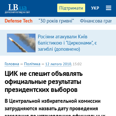
Підтримати
УКР
Defense Tech
“30 років гривні”
Фінансова грамо
:
Росіяни атакували Київ
балістикою і "Цирконами", є
загиблі (доповнено)
Головна
—
Політика
—
12 лютого 2010
, 15:02
ЦИК не спешит объявлять
официальные результаты
президентских выборов
В Центральной избирательной комиссии
затрудняются назвать дату проведения
заседания по установлению официальных