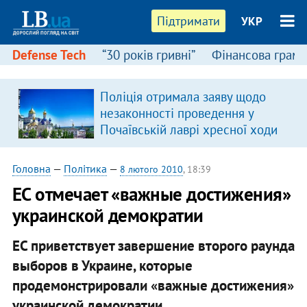
Підтримати
УКР
Defense Tech
“30 років гривні”
Фінансова грамо
:
Поліція отримала заяву щодо
незаконності проведення у
Почаївській лаврі хресної ходи
Головна
—
Політика
—
8 лютого 2010
, 18:39
ЕС отмечает «важные достижения»
украинской демократии
ЕС приветствует завершение второго раунда
выборов в Украине, которые
продемонстрировали «важные достижения»
украинской демократии.