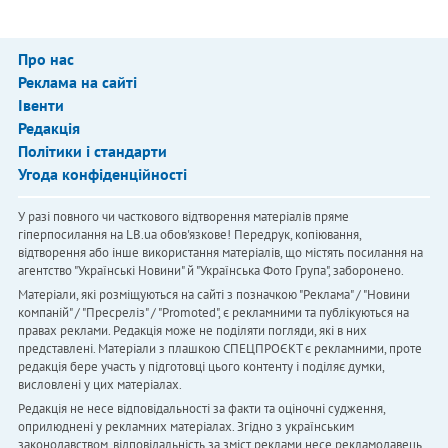
Про нас
Реклама на сайті
Івенти
Редакція
Політики і стандарти
Угода конфіденційності
У разі повного чи часткового відтворення матеріалів пряме
гіперпосилання на LB.ua обов'язкове! Передрук, копіювання,
відтворення або інше використання матеріалів, що містять посилання на
агентство "Українськi Новини" й "Українська Фото Група", заборонено.
Матеріали, які розміщуються на сайті з позначкою "Реклама" / "Новини
компаній" / "Пресреліз" / "Promoted", є рекламними та публікуються на
правах реклами. Редакція може не поділяти погляди, які в них
представлені. Матеріали з плашкою СПЕЦПРОЄКТ є рекламними, проте
редакція бере участь у підготовці цього контенту і поділяє думки,
висловлені у цих матеріалах.
Редакція не несе відповідальності за факти та оціночні судження,
оприлюднені у рекламних матеріалах. Згідно з українським
законодавством, відповідальність за зміст реклами несе рекламодавець.