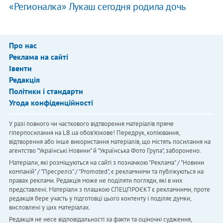
«Регионалка» Лукаш сегодня родила дочь
Про нас
Реклама на сайті
Івенти
Редакція
Політики і стандарти
Угода конфіденційності
У разі повного чи часткового відтворення матеріалів пряме
гіперпосилання на LB.ua обов'язкове! Передрук, копіювання,
відтворення або інше використання матеріалів, що містять посилання на
агентство "Українськi Новини" й "Українська Фото Група", заборонено.
Матеріали, які розміщуються на сайті з позначкою "Реклама" / "Новини
компаній" / "Пресреліз" / "Promoted", є рекламними та публікуються на
правах реклами. Редакція може не поділяти погляди, які в них
представлені. Матеріали з плашкою СПЕЦПРОЄКТ є рекламними, проте
редакція бере участь у підготовці цього контенту і поділяє думки,
висловлені у цих матеріалах.
Редакція не несе відповідальності за факти та оціночні судження,