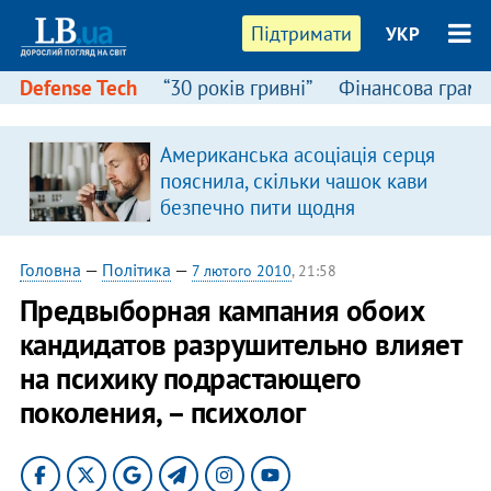
Підтримати
УКР
Defense Tech
“30 років гривні”
Фінансова грамо
Американська асоціація серця
пояснила, скільки чашок кави
безпечно пити щодня
Головна
—
Політика
—
7 лютого 2010
, 21:58
Предвыборная кампания обоих
кандидатов разрушительно влияет
на психику подрастающего
поколения, – психолог