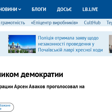
НОВИНИ
БЛОГИ
ДОСЬЄ
LB.LIVE
 грамотність
«Епіцентр виробників»
CultHub
Те
Поліція отримала заяву щодо
незаконності проведення у
Почаївській лаврі хресної ходи
ником демократии
ации Арсен Аваков проголосовал на
 бажане
e