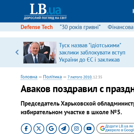
Defense Tech
“30 років гривні”
Фінансова
ового
Туск назвав "ідіотськими"
ій
заклики заблокувати вступ
України до ЄС і закликав
припинити антиукраїнську
риторику
Головна
—
Політика
—
7 лютого 2010
, 12:35
Аваков поздравил с празд
Председатель Харьковской обладминистр
избирательном участке в школе №5.
Додати LB.ua як
джерело в Googl