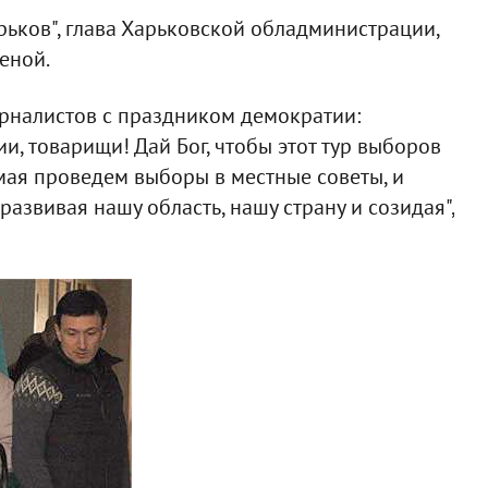
ьков", глава Харьковской обладминистрации,
еной.
урналистов с праздником демократии:
, товарищи! Дай Бог, чтобы этот тур выборов
 мая проведем выборы в местные советы, и
 развивая нашу область, нашу страну и созидая",