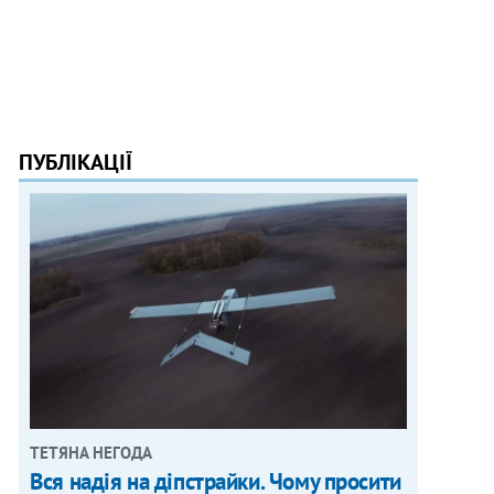
ПУБЛІКАЦІЇ
ТЕТЯНА НЕГОДА
Вся надія на діпстрайки. Чому просити