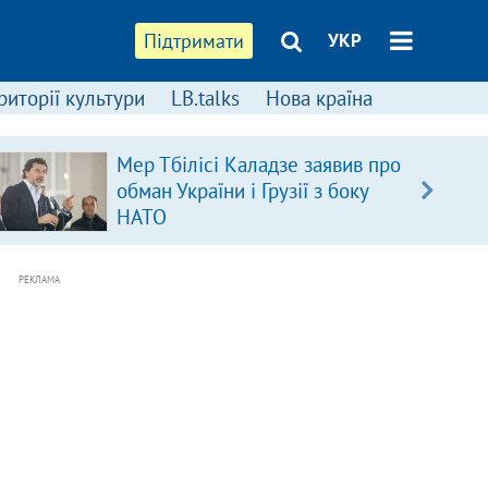
Підтримати
УКР
риторії культури
LB.talks
Нова країна
Мер Тбілісі Каладзе заявив про
обман України і Грузії з боку
НАТО
РЕКЛАМА