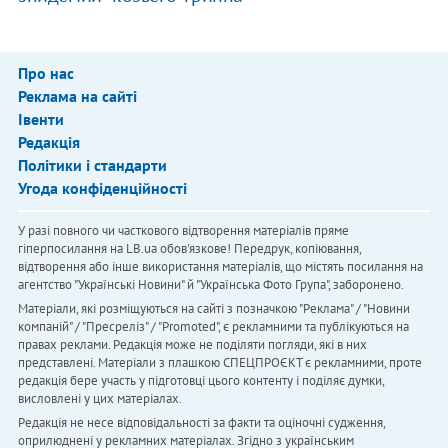
Про нас
Реклама на сайті
Івенти
Редакція
Політики і стандарти
Угода конфіденційності
У разі повного чи часткового відтворення матеріалів пряме
гіперпосилання на LB.ua обов'язкове! Передрук, копіювання,
відтворення або інше використання матеріалів, що містять посилання на
агентство "Українськi Новини" й "Українська Фото Група", заборонено.
Матеріали, які розміщуються на сайті з позначкою "Реклама" / "Новини
компаній" / "Пресреліз" / "Promoted", є рекламними та публікуються на
правах реклами. Редакція може не поділяти погляди, які в них
представлені. Матеріали з плашкою СПЕЦПРОЄКТ є рекламними, проте
редакція бере участь у підготовці цього контенту і поділяє думки,
висловлені у цих матеріалах.
Редакція не несе відповідальності за факти та оціночні судження,
оприлюднені у рекламних матеріалах. Згідно з українським