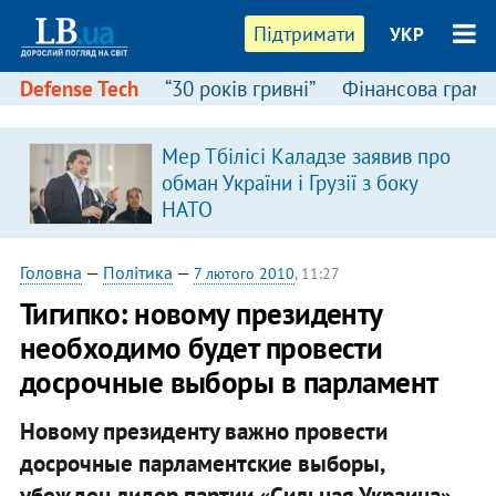
Підтримати
УКР
Defense Tech
“30 років гривні”
Фінансова грамо
Мер Тбілісі Каладзе заявив про
обман України і Грузії з боку
НАТО
Головна
—
Політика
—
7 лютого 2010
, 11:27
Тигипко: новому президенту
необходимо будет провести
досрочные выборы в парламент
Новому президенту важно провести
досрочные парламентские выборы,
убежден лидер партии «Сильная Украина»