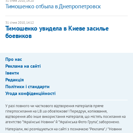
31 січня 2010, 14:20
Тимошенко отбыла в Днепропетровск
31 січня 2010, 14:12
Тимошенко увидела в Киеве засилье
боевиков
Про нас
Реклама на сайті
Івенти
Редакція
Політики і стандарти
Угода конфіденційності
У разі повного чи часткового відтворення матеріалів пряме
гіперпосилання на LB.ua обов'язкове! Передрук, копіювання,
відтворення або інше використання матеріалів, що містять посилання на
агентство "Українськi Новини" й "Українська Фото Група", заборонено.
Матеріали, які розміщуються на сайті з позначкою "Реклама" / "Новини