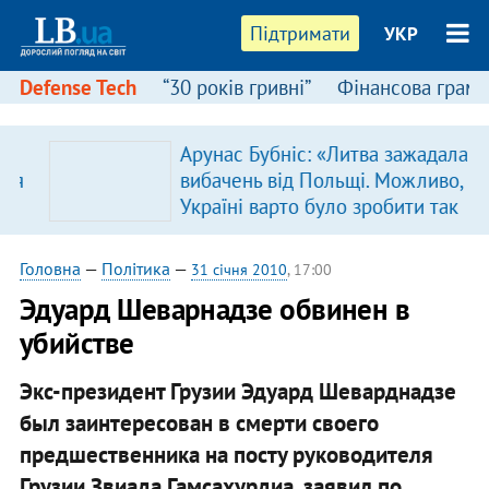
Підтримати
УКР
Defense Tech
“30 років гривні”
Фінансова грамо
Арунас Бубніс: «Литва зажадала
я
вибачень від Польщі. Можливо,
Україні варто було зробити так
само»
Головна
—
Політика
—
31 січня 2010
, 17:00
Эдуард Шеварнадзе обвинен в
убийстве
Экс-президент Грузии Эдуард Шеварднадзе
был заинтересован в смерти своего
предшественника на посту руководителя
Грузии Звиада Гамсахурдиа, заявил по