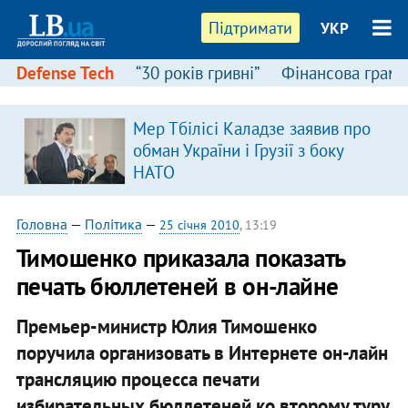
Підтримати
УКР
Defense Tech
“30 років гривні”
Фінансова грамо
Мер Тбілісі Каладзе заявив про
обман України і Грузії з боку
НАТО
Головна
—
Політика
—
25 січня 2010
, 13:19
Тимошенко приказала показать
печать бюллетеней в он-лайне
Премьер-министр Юлия Тимошенко
поручила организовать в Интернете он-лайн
трансляцию процесса печати
избирательных бюллетеней ко второму туру