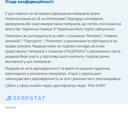
Угода конфіденційності
У разі повного чи часткового відтворення матеріалів пряме
гіперпосилання на LB.ua обов'язкове! Передрук, копіювання,
відтворення або інше використання матеріалів, що містять посилання на
агентство "Українськi Новини" й "Українська Фото Група", заборонено.
Матеріали, які розміщуються на сайті з позначкою "Реклама" / "Новини
компаній" / "Пресреліз" / "Promoted", є рекламними та публікуються на
правах реклами. Редакція може не поділяти погляди, які в них
представлені. Матеріали з плашкою СПЕЦПРОЄКТ є рекламними, проте
редакція бере участь у підготовці цього контенту і поділяє думки,
висловлені у цих матеріалах.
Редакція не несе відповідальності за факти та оціночні судження,
оприлюднені у рекламних матеріалах. Згідно з українським
законодавством, відповідальність за зміст реклами несе рекламодавець.
Cуб'єкт у сфері онлайн-медіа; ідентифікатор медіа - R40-05097
РЕКЛАМА