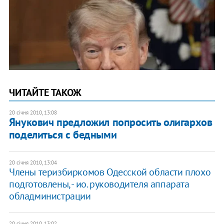
ЧИТАЙТЕ ТАКОЖ
20 січня 2010, 13:08
Янукович предложил попросить олигархов
поделиться с бедными
20 січня 2010, 13:04
Члены теризбиркомов Одесской области плохо
подготовлены, - ио. руководителя аппарата
обладминистрации
20 січня 2010, 13:02