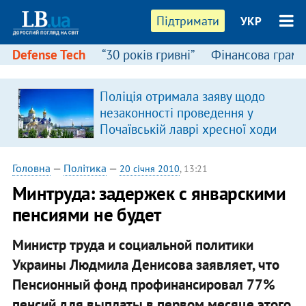
Підтримати
УКР
Defense Tech
“30 років гривні”
Фінансова грамо
Поліція отримала заяву щодо
незаконності проведення у
Почаївській лаврі хресної ходи
Головна
—
Політика
—
20 січня 2010
, 13:21
Минтруда: задержек с январскими
пенсиями не будет
Министр труда и социальной политики
Украины Людмила Денисова заявляет, что
Пенсионный фонд профинансировал 77%
пенсий для выплаты в первом месяце этого