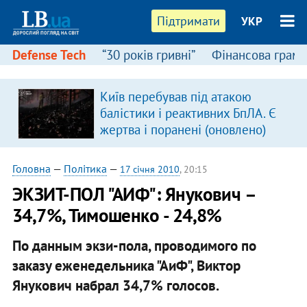
Підтримати
УКР
Defense Tech
“30 років гривні”
Фінансова грамо
Київ перебував під атакою
балістики і реактивних БпЛА. Є
жертва і поранені (оновлено)
Головна
—
Політика
—
17 січня 2010
, 20:15
ЭКЗИТ-ПОЛ "АИФ": Янукович –
34,7%, Тимошенко - 24,8%
По данным экзи-пола, проводимого по
заказу еженедельника "АиФ", Виктор
Янукович набрал 34,7% голосов.