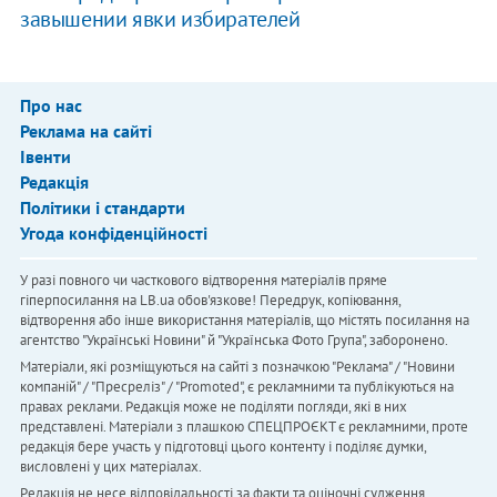
завышении явки избирателей
Про нас
Реклама на сайті
Івенти
Редакція
Політики і стандарти
Угода конфіденційності
У разі повного чи часткового відтворення матеріалів пряме
гіперпосилання на LB.ua обов'язкове! Передрук, копіювання,
відтворення або інше використання матеріалів, що містять посилання на
агентство "Українськi Новини" й "Українська Фото Група", заборонено.
Матеріали, які розміщуються на сайті з позначкою "Реклама" / "Новини
компаній" / "Пресреліз" / "Promoted", є рекламними та публікуються на
правах реклами. Редакція може не поділяти погляди, які в них
представлені. Матеріали з плашкою СПЕЦПРОЄКТ є рекламними, проте
редакція бере участь у підготовці цього контенту і поділяє думки,
висловлені у цих матеріалах.
Редакція не несе відповідальності за факти та оціночні судження,