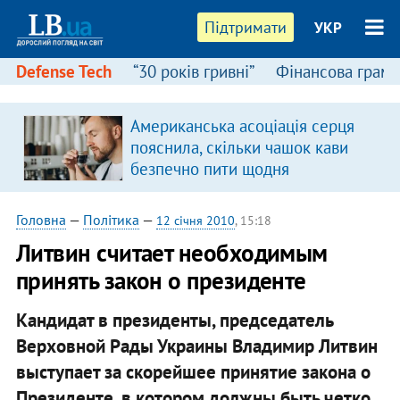
Підтримати
УКР
Defense Tech
“30 років гривні”
Фінансова грамо
Американська асоціація серця
пояснила, скільки чашок кави
безпечно пити щодня
Головна
—
Політика
—
12 січня 2010
, 15:18
Литвин считает необходимым
принять закон о президенте
Кандидат в президенты, председатель
Верховной Рады Украины Владимир Литвин
выступает за скорейшее принятие закона о
Президенте, в котором должны быть четко