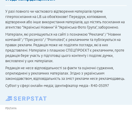
У разі повного чи часткового відтворення матеріалів пряме
гіперпосилання на LB.ua обов'язкове! Передрук, копіювання,
відтворення або інше використання матеріалів, що містять посилання на
агентство "Українськi Новини" й "Українська Фото Група", заборонено.
Матеріали, які розміщуються на сайті з позначкою "Реклама" / "Новини
компаній" / "Пресреліз" / "Promoted", є рекламними та публікуються на
правах реклами. Редакція може не поділяти погляди, які в них
представлені. Матеріали з плашкою СПЕЦПРОЄКТ є рекламними, проте
редакція бере участь у підготовці цього контенту і поділяє думки,
висловлені у цих матеріалах.
Редакція не несе відповідальності за факти та оціночні судження,
оприлюднені у рекламних матеріалах. Згідно з українським
законодавством, відповідальність за зміст реклами несе рекламодавець.
Cуб'єкт у сфері онлайн-медіа; ідентифікатор медіа - R40-05097
РЕКЛАМА