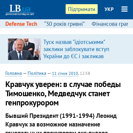
Підтримати
УКР
Defense Tech
“30 років гривні”
Фінансова грамо
Туск назвав "ідіотськими"
заклики заблокувати вступ
України до ЄС і закликав
припинити антиукраїнську
риторику
Головна
—
Політика
—
11 січня 2010
, 12:58
Кравчук уверен: в случае победы
Тимошенко, Медведчук станет
генпрокурором
Бывший Президент (1991-1994) Леонид
Кравчук за возможное назначение
генеральным прокурором экс-лидера