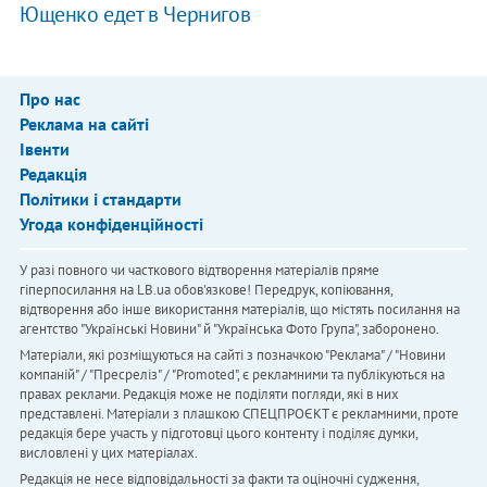
Ющенко едет в Чернигов
Про нас
Реклама на сайті
Івенти
Редакція
Політики і стандарти
Угода конфіденційності
У разі повного чи часткового відтворення матеріалів пряме
гіперпосилання на LB.ua обов'язкове! Передрук, копіювання,
відтворення або інше використання матеріалів, що містять посилання на
агентство "Українськi Новини" й "Українська Фото Група", заборонено.
Матеріали, які розміщуються на сайті з позначкою "Реклама" / "Новини
компаній" / "Пресреліз" / "Promoted", є рекламними та публікуються на
правах реклами. Редакція може не поділяти погляди, які в них
представлені. Матеріали з плашкою СПЕЦПРОЄКТ є рекламними, проте
редакція бере участь у підготовці цього контенту і поділяє думки,
висловлені у цих матеріалах.
Редакція не несе відповідальності за факти та оціночні судження,