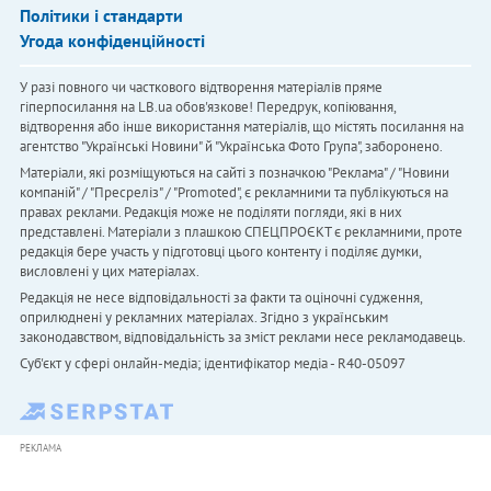
Політики і стандарти
Угода конфіденційності
У разі повного чи часткового відтворення матеріалів пряме
гіперпосилання на LB.ua обов'язкове! Передрук, копіювання,
відтворення або інше використання матеріалів, що містять посилання на
агентство "Українськi Новини" й "Українська Фото Група", заборонено.
Матеріали, які розміщуються на сайті з позначкою "Реклама" / "Новини
компаній" / "Пресреліз" / "Promoted", є рекламними та публікуються на
правах реклами. Редакція може не поділяти погляди, які в них
представлені. Матеріали з плашкою СПЕЦПРОЄКТ є рекламними, проте
редакція бере участь у підготовці цього контенту і поділяє думки,
висловлені у цих матеріалах.
Редакція не несе відповідальності за факти та оціночні судження,
оприлюднені у рекламних матеріалах. Згідно з українським
законодавством, відповідальність за зміст реклами несе рекламодавець.
Cуб'єкт у сфері онлайн-медіа; ідентифікатор медіа - R40-05097
РЕКЛАМА