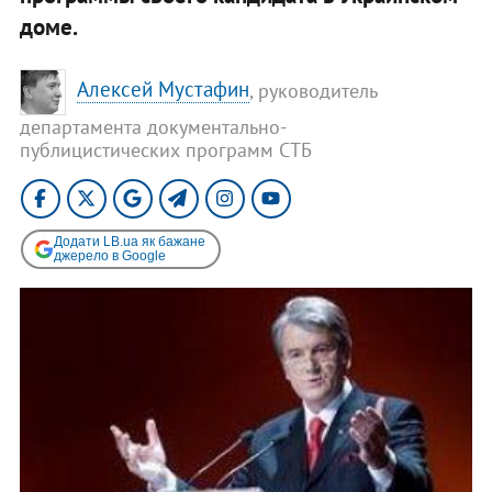
доме.
Алексей Мустафин
, руководитель
департамента документально-
публицистических программ СТБ
Додати LB.ua як бажане
джерело в Google