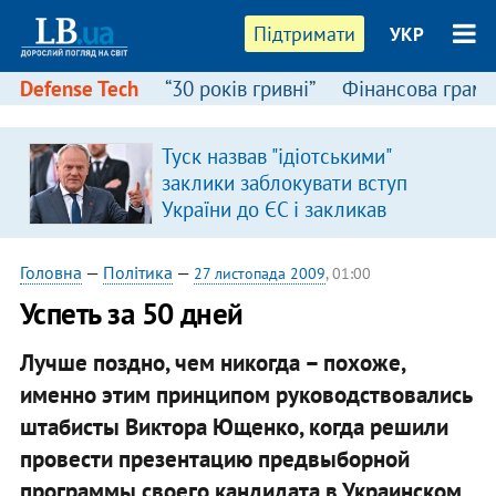
Підтримати
УКР
Defense Tech
“30 років гривні”
Фінансова грамо
Туск назвав "ідіотськими"
заклики заблокувати вступ
України до ЄС і закликав
припинити антиукраїнську
риторику
Головна
—
Політика
—
27 листопада 2009
, 01:00
Успеть за 50 дней
Лучше поздно, чем никогда – похоже,
именно этим принципом руководствовались
штабисты Виктора Ющенко, когда решили
провести презентацию предвыборной
программы своего кандидата в Украинском