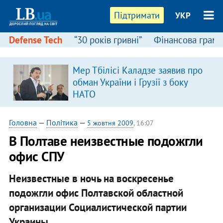
Підтримати
УКР
Defense Tech
“30 років гривні”
Фінансова грамо
:
Мер Тбілісі Каладзе заявив про
обман України і Грузії з боку
НАТО
Головна
—
Політика
—
5 жовтня 2009
, 16:07
В Полтаве неизвестные подожгли
офис СПУ
Неизвестные в ночь на воскресенье
подожгли офис Полтавской областной
организации Социалистической партии
Украины.