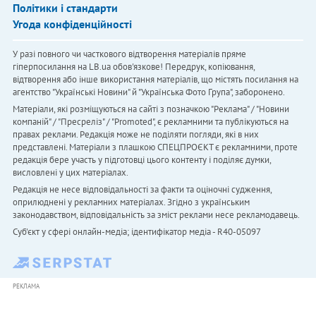
Політики і стандарти
Угода конфіденційності
У разі повного чи часткового відтворення матеріалів пряме
гіперпосилання на LB.ua обов'язкове! Передрук, копіювання,
відтворення або інше використання матеріалів, що містять посилання на
агентство "Українськi Новини" й "Українська Фото Група", заборонено.
Матеріали, які розміщуються на сайті з позначкою "Реклама" / "Новини
компаній" / "Пресреліз" / "Promoted", є рекламними та публікуються на
правах реклами. Редакція може не поділяти погляди, які в них
представлені. Матеріали з плашкою СПЕЦПРОЄКТ є рекламними, проте
редакція бере участь у підготовці цього контенту і поділяє думки,
висловлені у цих матеріалах.
Редакція не несе відповідальності за факти та оціночні судження,
оприлюднені у рекламних матеріалах. Згідно з українським
законодавством, відповідальність за зміст реклами несе рекламодавець.
Cуб'єкт у сфері онлайн-медіа; ідентифікатор медіа - R40-05097
РЕКЛАМА