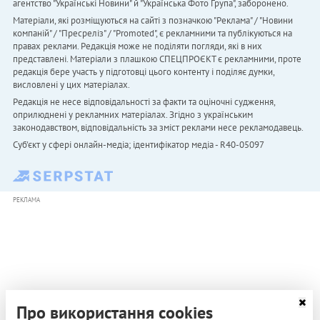
агентство "Українськi Новини" й "Українська Фото Група", заборонено.
Матеріали, які розміщуються на сайті з позначкою "Реклама" / "Новини
компаній" / "Пресреліз" / "Promoted", є рекламними та публікуються на
правах реклами. Редакція може не поділяти погляди, які в них
представлені. Матеріали з плашкою СПЕЦПРОЄКТ є рекламними, проте
редакція бере участь у підготовці цього контенту і поділяє думки,
висловлені у цих матеріалах.
Редакція не несе відповідальності за факти та оціночні судження,
оприлюднені у рекламних матеріалах. Згідно з українським
законодавством, відповідальність за зміст реклами несе рекламодавець.
Cуб'єкт у сфері онлайн-медіа; ідентифікатор медіа - R40-05097
РЕКЛАМА
Про використання cookies