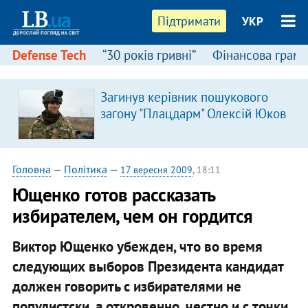
Підтримати
УКР
Defense Tech
“30 років гривні”
Фінансова грамо
Загинув керівник пошукового
загону "Плацдарм" Олексій Юков
Головна
—
Політика
—
17 вересня 2009
, 18:11
Ющенко готов рассказать
избирателем, чем он гордится
Виктор Ющенко убежден, что во время
следующих выборов Президента кандидат
должен говорить с избирателями не
популистски, а откровенно, честно и с точки