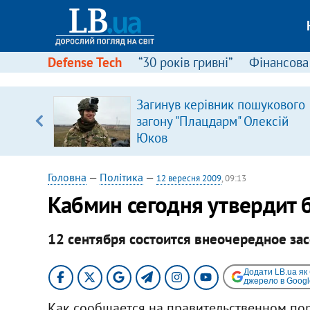
Defense Tech
“30 років гривні”
Фінансова
Загинув керівник пошукового
уп
загону "Плацдарм" Олексій
Юков
ку
Головна
—
Політика
—
12 вересня 2009
, 09:13
Кабмин сегодня утвердит 
12 сентября состоится внеочередное за
Додати LB.ua як
джерело в Googl
Как сообщается на правительственном порт