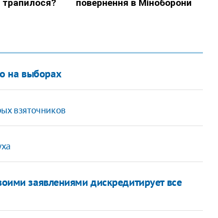
о на выборах
рых взяточников
уха
своими заявлениями дискредитирует все