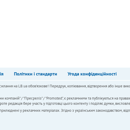
ія
Політики і стандарти
Угода конфіденційності
силання на LB.ua обов'язкове! Передрук, копіювання, відтворення або інше вико
ни компаній" / "Пресреліз" / "Promoted", є рекламними та публікуються на права
 редакція бере участь у підготовці цього контенту і поділяє думки, висловле
 оприлюднені у рекламних матеріалах. Згідно з українським законодавством, від