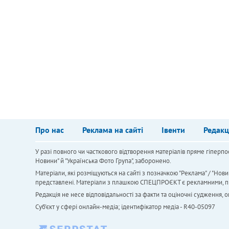
Про нас
Реклама на сайті
Івенти
Редакц
У разі повного чи часткового відтворення матеріалів пряме гіперпо
Новини" й "Українська Фото Група", заборонено.
Матеріали, які розміщуються на сайті з позначкою "Реклама" / "Нови
представлені. Матеріали з плашкою СПЕЦПРОЄКТ є рекламними, проте
Редакція не несе відповідальності за факти та оціночні судження,
Cуб'єкт у сфері онлайн-медіа; ідентифікатор медіа - R40-05097