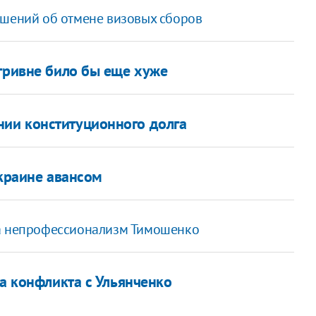
ашений об отмене визовых сборов
 гривне било бы еще хуже
ии конституционного долга
Украине авансом
на непрофессионализм Тимошенко
за конфликта с Ульянченко