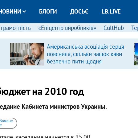
НОВИНИ
БЛОГИ
ДОСЬЄ
LB.LIVE
 грамотність
«Епіцентр виробників»
CultHub
Те
Американська асоціація серця
пояснила, скільки чашок кави
безпечно пити щодня
бюджет на 2010 год
седание Кабинета министров Украины.
 бажане
e
але, заседание начнется в 15.00.