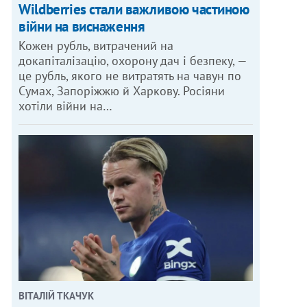
Wildberries стали важливою частиною
війни на виснаження
Кожен рубль, витрачений на
докапіталізацію, охорону дач і безпеку, —
це рубль, якого не витратять на чавун по
Сумах, Запоріжжю й Харкову. Росіяни
хотіли війни на…
ВІТАЛІЙ ТКАЧУК