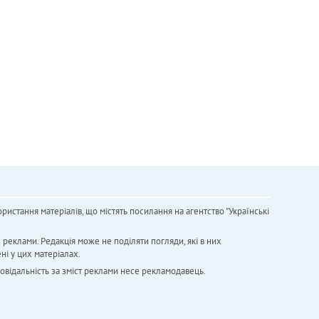
ристання матеріалів, що містять посилання на агентство "Українськi
х реклами. Редакція може не поділяти погляди, які в них
ні у цих матеріалах.
повідальність за зміст реклами несе рекламодавець.