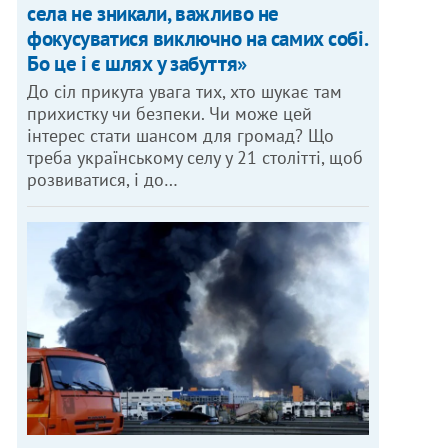
села не зникали, важливо не
фокусуватися виключно на самих собі.
Бо це і є шлях у забуття»
До сіл прикута увага тих, хто шукає там
прихистку чи безпеки. Чи може цей
інтерес стати шансом для громад? Що
треба українському селу у 21 столітті, щоб
розвиватися, і до…