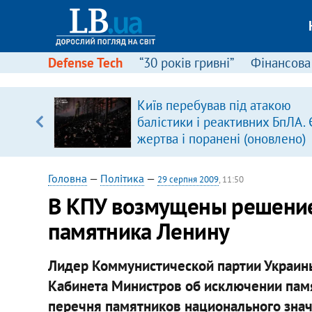
Defense Tech
“30 років гривні”
Фінансова
ового
Київ перебував під атакою
ій
балістики і реактивних БпЛА. 
жертва і поранені (оновлено)
Головна
—
Політика
—
29 серпня 2009
, 11:50
В КПУ возмущены решение
памятника Ленину
Лидер Коммунистической партии Украины
Кабинета Министров об исключении памя
перечня памятников национального знач