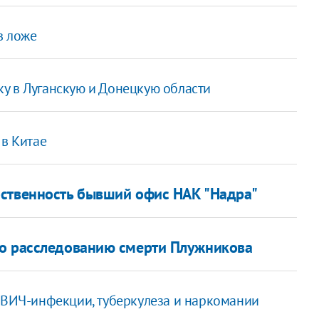
в ложе
у в Луганскую и Донецкую области
 в Китае
бственность бывший офис НАК "Надра"
по расследованию смерти Плужникова
м ВИЧ-инфекции, туберкулеза и наркомании