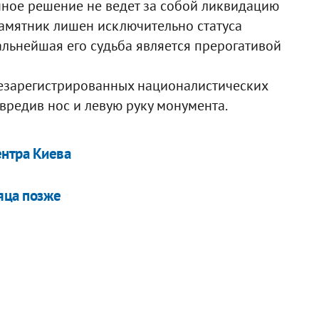
нное решение не ведет за собой ликвидацию
амятник лишен исключительно статуса
альнейшая его судьба является прерогативой
незарегистрированных националистических
вредив нос и левую руку монумента.
ентра Киева
яца позже