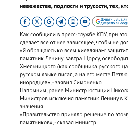
невежестве, подлости и трусости, тех, к
Додати LB.ua як
джерело в Googl
Как сообщили в пресс-службе КПУ, при эт
сделает все от нее зависящее, чтобы не д
«Я обращаюсь ко всем киевлянам: защитите
памятник Ленину, завтра Щорсу, освободит
Хмельницкого (как сообщника русского цар
русском языке писал, а на его месте Петл
инородцев», - заявил Симоненко.
Напомним, ранее Министр юстиции Никола
Министров исключил памятник Ленину в К
значения.
«Правительство приняло решение по этому 
памятников», - сказал министр.