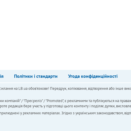
ія
Політики і стандарти
Угода конфіденційності
силання на LB.ua обов'язкове! Передрук, копіювання, відтворення або інше вико
ни компаній" / "Пресреліз" / "Promoted", є рекламними та публікуються на права
 редакція бере участь у підготовці цього контенту і поділяє думки, висловле
 оприлюднені у рекламних матеріалах. Згідно з українським законодавством, від