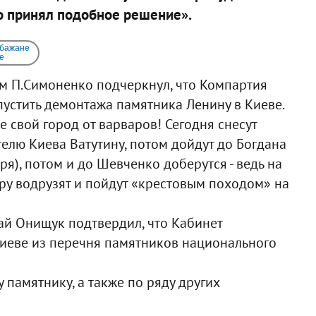
то принял подобное решение».
 бажане
e
ом П.Симоненко подчеркнул, что Компартия
опустить демонтажа памятника Ленину в Киеве.
 свой город от варваров! Сегодня снесут
елю Киева Ватутину, потом дойдут до Богдана
я), потом и до Шевченко доберутся - ведь на
юру водрузят и пойдут «крестовым походом» на
й Онищук подтвердил, что Кабинет
иеве из перечня памятников национального
памятнику, а также по ряду других