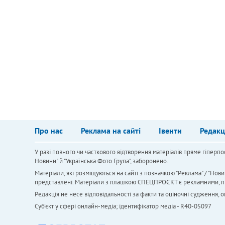
Про нас
Реклама на сайті
Івенти
Редакц
У разі повного чи часткового відтворення матеріалів пряме гіперпо
Новини" й "Українська Фото Група", заборонено.
Матеріали, які розміщуються на сайті з позначкою "Реклама" / "Нови
представлені. Матеріали з плашкою СПЕЦПРОЄКТ є рекламними, проте
Редакція не несе відповідальності за факти та оціночні судження,
Cуб'єкт у сфері онлайн-медіа; ідентифікатор медіа - R40-05097