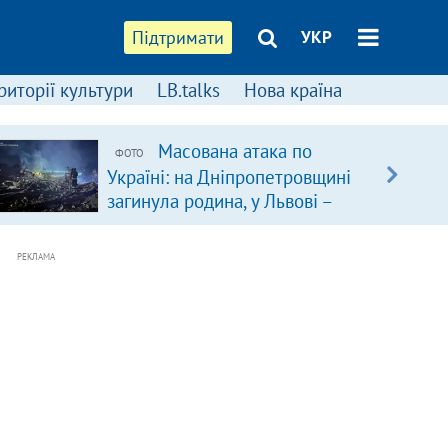
Підтримати
УКР
риторії культури
LB.talks
Нова країна
Масована атака по
ФОТО
Україні: на Дніпропетровщині
загинула родина, у Львові –
удар по багатоповерхівках
(доповнюється)
РЕКЛАМА