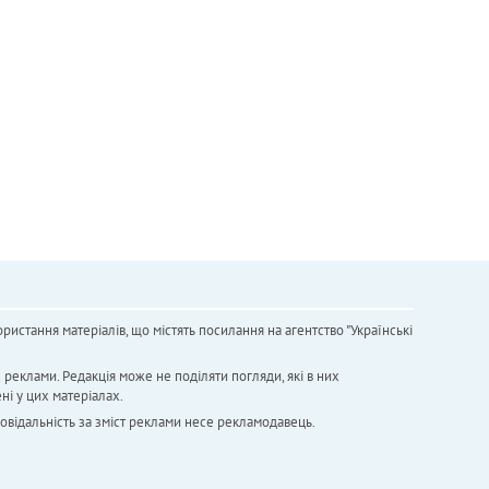
ристання матеріалів, що містять посилання на агентство "Українськi
х реклами. Редакція може не поділяти погляди, які в них
ні у цих матеріалах.
повідальність за зміст реклами несе рекламодавець.