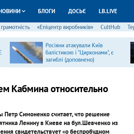
НОВИНИ
БЛОГИ
ДОСЬЄ
LB.LIVE
 грамотність
«Епіцентр виробників»
CultHub
Те
Росіяни атакували Київ
Є
балістикою і "Цирконами", є
загиблі (доповнено)
м Кабмина относительно
 Петр Симоненко считает, что решение
тника Ленину в Киеве на бул.Шевченко из
ения свидетельствует «о беспробудном