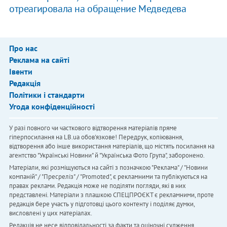
отреагировала на обращение Медведева
Про нас
Реклама на сайті
Івенти
Редакція
Політики і стандарти
Угода конфіденційності
У разі повного чи часткового відтворення матеріалів пряме
гіперпосилання на LB.ua обов'язкове! Передрук, копіювання,
відтворення або інше використання матеріалів, що містять посилання на
агентство "Українськi Новини" й "Українська Фото Група", заборонено.
Матеріали, які розміщуються на сайті з позначкою "Реклама" / "Новини
компаній" / "Пресреліз" / "Promoted", є рекламними та публікуються на
правах реклами. Редакція може не поділяти погляди, які в них
представлені. Матеріали з плашкою СПЕЦПРОЄКТ є рекламними, проте
редакція бере участь у підготовці цього контенту і поділяє думки,
висловлені у цих матеріалах.
Редакція не несе відповідальності за факти та оціночні судження,