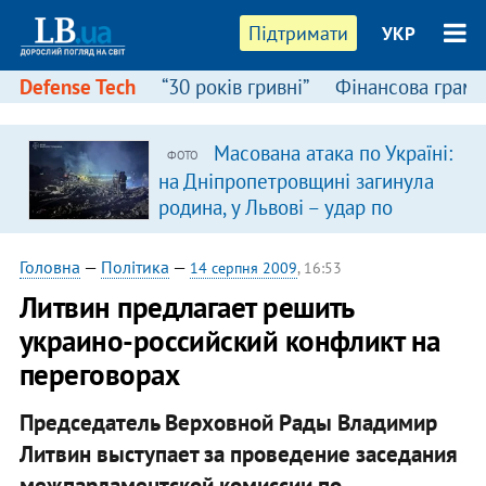
Підтримати
УКР
Defense Tech
“30 років гривні”
Фінансова грамо
Масована атака по Україні:
ФОТО
я
на Дніпропетровщині загинула
родина, у Львові – удар по
багатоповерхівках
(доповнюється)
Головна
—
Політика
—
14 серпня 2009
, 16:53
Литвин предлагает решить
украино-российский конфликт на
переговорах
Председатель Верховной Рады Владимир
Литвин выступает за проведение заседания
межпарламентской комиссии по