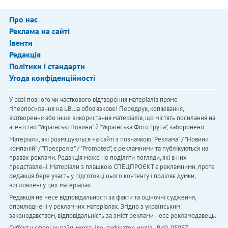
Про нас
Реклама на сайті
Івенти
Редакція
Політики і стандарти
Угода конфіденційності
У разі повного чи часткового відтворення матеріалів пряме
гіперпосилання на LB.ua обов'язкове! Передрук, копіювання,
відтворення або інше використання матеріалів, що містять посилання на
агентство "Українськi Новини" й "Українська Фото Група", заборонено.
Матеріали, які розміщуються на сайті з позначкою "Реклама" / "Новини
компаній" / "Пресреліз" / "Promoted", є рекламними та публікуються на
правах реклами. Редакція може не поділяти погляди, які в них
представлені. Матеріали з плашкою СПЕЦПРОЄКТ є рекламними, проте
редакція бере участь у підготовці цього контенту і поділяє думки,
висловлені у цих матеріалах.
Редакція не несе відповідальності за факти та оціночні судження,
оприлюднені у рекламних матеріалах. Згідно з українським
законодавством, відповідальність за зміст реклами несе рекламодавець.
Cуб'єкт у сфері онлайн-медіа; ідентифікатор медіа - R40-05097