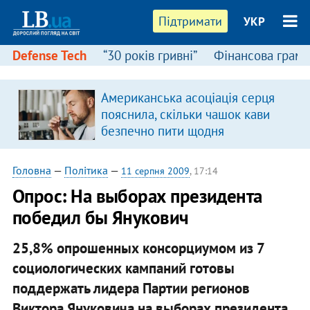
Підтримати
УКР
Defense Tech
“30 років гривні”
Фінансова грамо
Американська асоціація серця
пояснила, скільки чашок кави
безпечно пити щодня
Головна
—
Політика
—
11 серпня 2009
, 17:14
Опрос: На выборах президента
победил бы Янукович
25,8% опрошенных консорциумом из 7
социологических кампаний готовы
поддержать лидера Партии регионов
Виктора Януковича на выборах президента.