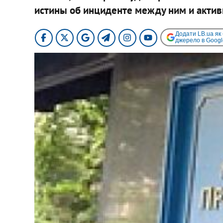
истины об инциденте между ним и актив
Додати LB.ua як
джерело в Googl