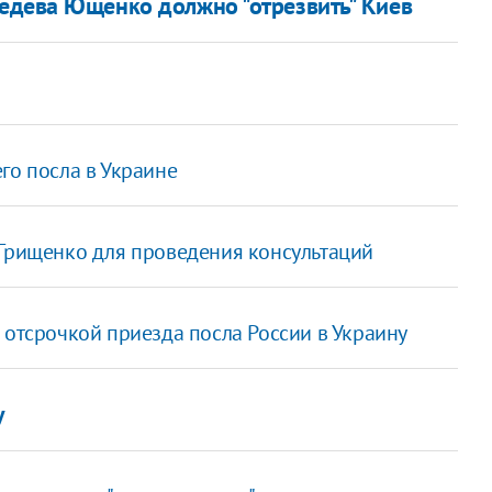
дева Ющенко должно "отрезвить" Киев
го посла в Украине
 Грищенко для проведения консультаций
 отсрочкой приезда посла России в Украину
у