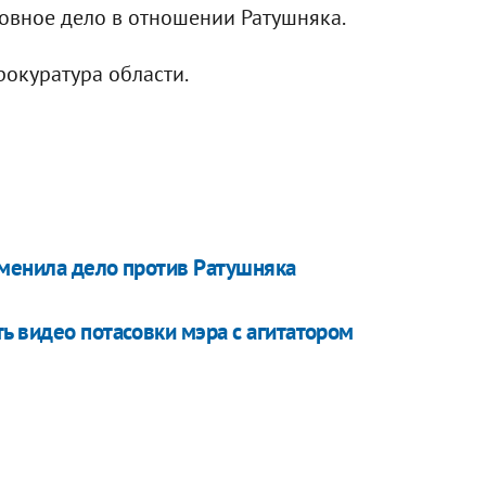
ловное дело в отношении Ратушняка.
рокуратура области.
тменила дело против Ратушняка
ь видео потасовки мэра с агитатором