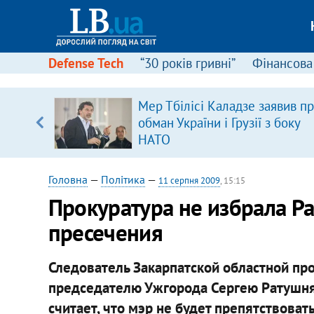
Defense Tech
“30 років гривні”
Фінансова
ою
Мер Тбілісі Каладзе заявив п
пЛА. Є
обман України і Грузії з боку
лено)
НАТО
Головна
—
Політика
—
11 серпня 2009
, 15:15
Прокуратура не избрала Р
пресечения
Следователь Закарпатской областной пр
председателю Ужгорода Сергею Ратушня
считает, что мэр не будет препятствова