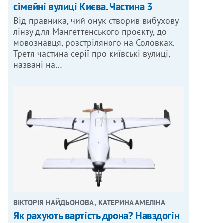
сімейні вулиці Києва. Частина 3
Від правника, чий онук створив вибухову
лінзу для Мангеттенського проєкту, до
мовознавця, розстріляного на Соловках.
Третя частина серії про київські вулиці,
названі на…
ВІКТОРІЯ НАЙДЬОНОВА , КАТЕРИНА АМЕЛІНА
Як рахують вартість дрона? Навздогін