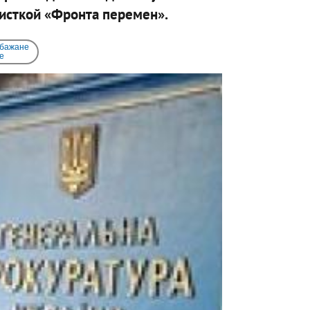
исткой «Фронта перемен».
 бажане
e