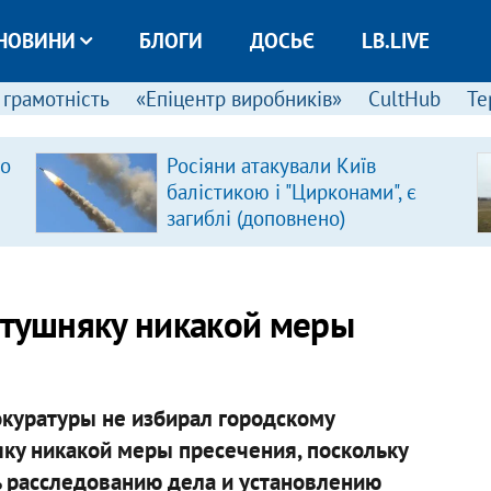
НОВИНИ
БЛОГИ
ДОСЬЄ
LB.LIVE
 грамотність
«Епіцентр виробників»
CultHub
Те
ро
Росіяни атакували Київ
балістикою і "Цирконами", є
загиблі (доповнено)
атушняку никакой меры
окуратуры не избирал городскому
ку никакой меры пресечения, поскольку
ть расследованию дела и установлению