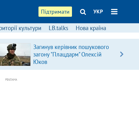
Підтримати
УКР
риторії культури
LB.talks
Нова країна
Загинув керівник пошукового
загону "Плацдарм" Олексій
Юков
РЕКЛАМА