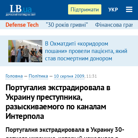
Підтримати
УКР
Defense Tech
“30 років гривні”
Фінансова грамо
В Охматдиті «коридором
пошани» провели пацієнта, який
став посмертним донором
Головна
—
Політика
—
10 серпня 2009
, 11:31
Португалия экстрадировала в
Украину преступника,
разыскиваемого по каналам
Интерпола
Португалия экстрадировала в Украину 30-