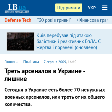
Підтримати
УКР
Defense Tech
“30 років гривні”
Фінансова грамо
:
Київ перебував під атакою
балістики і реактивних БпЛА. Є
жертва і поранені (оновлено)
Головна
—
Політика
—
7 серпня 2009
, 16:40
Треть арсеналов в Украине -
лишние
Сегодня в Украине есть более 70 ненужных
военных арсеналов, или треть от их общего
количества.