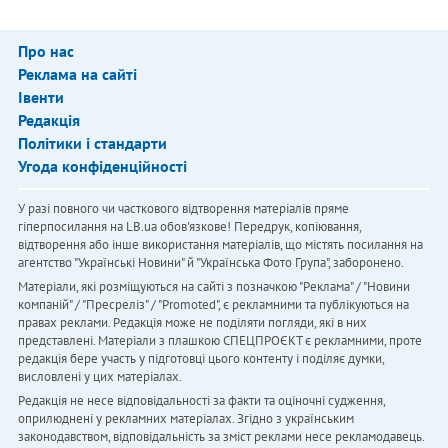
Про нас
Реклама на сайті
Івенти
Редакція
Політики і стандарти
Угода конфіденційності
У разі повного чи часткового відтворення матеріалів пряме
гіперпосилання на LB.ua обов'язкове! Передрук, копіювання,
відтворення або інше використання матеріалів, що містять посилання на
агентство "Українськi Новини" й "Українська Фото Група", заборонено.
Матеріали, які розміщуються на сайті з позначкою "Реклама" / "Новини
компаній" / "Пресреліз" / "Promoted", є рекламними та публікуються на
правах реклами. Редакція може не поділяти погляди, які в них
представлені. Матеріали з плашкою СПЕЦПРОЄКТ є рекламними, проте
редакція бере участь у підготовці цього контенту і поділяє думки,
висловлені у цих матеріалах.
Редакція не несе відповідальності за факти та оціночні судження,
оприлюднені у рекламних матеріалах. Згідно з українським
законодавством, відповідальність за зміст реклами несе рекламодавець.