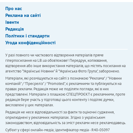
Про нас
Реклама на сайті
Івенти
Редакція
Політики і стандарти
Угода конфіденційності
У разі повного чи часткового відтворення матеріалів пряме
гіперпосилання на LB.ua обов'язкове! Передрук, копіювання,
відтворення або інше використання матеріалів, що містять посилання на
агентство "Українськi Новини" й "Українська Фото Група", заборонено.
Матеріали, які розміщуються на сайті з позначкою "Реклама" / "Новини
компаній" / "Пресреліз" / "Promoted", є рекламними та публікуються на
правах реклами. Редакція може не поділяти погляди, які в них
представлені. Матеріали з плашкою СПЕЦПРОЄКТ є рекламними, проте
редакція бере участь у підготовці цього контенту і поділяє думки,
висловлені у цих матеріалах.
Редакція не несе відповідальності за факти та оціночні судження,
оприлюднені у рекламних матеріалах. Згідно з українським
законодавством, відповідальність за зміст реклами несе рекламодавець.
Cуб'єкт у сфері онлайн-медіа; ідентифікатор медіа - R40-05097