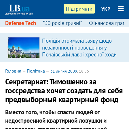
Підтримати
УКР
Defense Tech
“30 років гривні”
Фінансова грамо
:
Поліція отримала заяву щодо
незаконності проведення у
Почаївській лаврі хресної ходи
Головна
—
Політика
—
31 липня 2009
, 18:56
Секретариат: Тимошенко за
госсредства хочет создать для себя
предвыборный квартирный фонд
Вместо того, чтобы спасти людей от
недостроенной квартирной ловушки и
преодолеть стагнацию в строительной