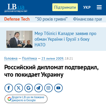
Підтримати
УКР
Defense Tech
“30 років гривні”
Фінансова грамо
Мер Тбілісі Каладзе заявив про
обман України і Грузії з боку
НАТО
Головна
—
Політика
—
23 липня 2009
, 18:21
Российский дипломат подтвердил,
что покидает Украину
Додати LB.ua як бажане
джерело в Google