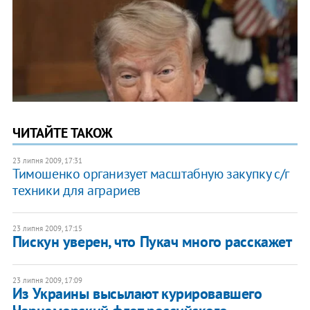
ЧИТАЙТЕ ТАКОЖ
23 липня 2009, 17:31
Тимошенко организует масштабную закупку с/г
техники для аграриев
23 липня 2009, 17:15
Пискун уверен, что Пукач много расскажет
23 липня 2009, 17:09
Из Украины высылают курировавшего