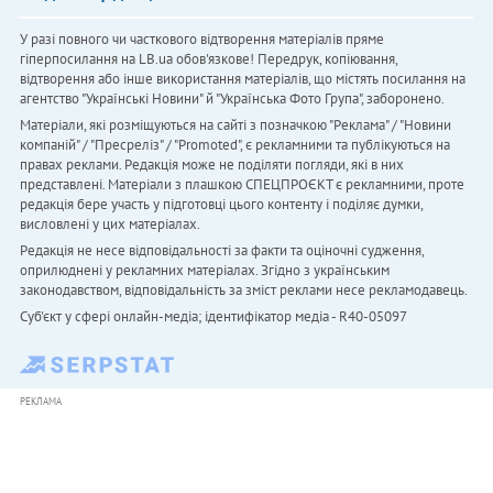
У разі повного чи часткового відтворення матеріалів пряме
гіперпосилання на LB.ua обов'язкове! Передрук, копіювання,
відтворення або інше використання матеріалів, що містять посилання на
агентство "Українськi Новини" й "Українська Фото Група", заборонено.
Матеріали, які розміщуються на сайті з позначкою "Реклама" / "Новини
компаній" / "Пресреліз" / "Promoted", є рекламними та публікуються на
правах реклами. Редакція може не поділяти погляди, які в них
представлені. Матеріали з плашкою СПЕЦПРОЄКТ є рекламними, проте
редакція бере участь у підготовці цього контенту і поділяє думки,
висловлені у цих матеріалах.
Редакція не несе відповідальності за факти та оціночні судження,
оприлюднені у рекламних матеріалах. Згідно з українським
законодавством, відповідальність за зміст реклами несе рекламодавець.
Cуб'єкт у сфері онлайн-медіа; ідентифікатор медіа - R40-05097
РЕКЛАМА