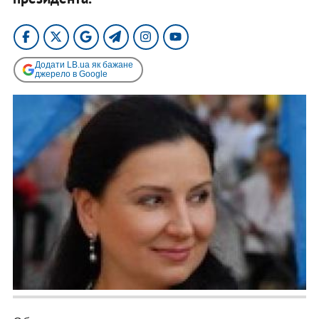
Додати LB.ua як бажане
джерело в Google