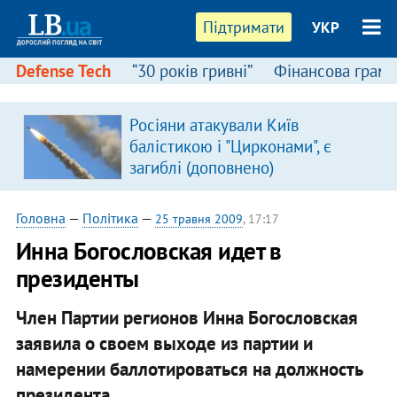
Підтримати
УКР
Defense Tech
“30 років гривні”
Фінансова грамо
Росіяни атакували Київ
балістикою і "Цирконами", є
загиблі (доповнено)
Головна
—
Політика
—
25 травня 2009
, 17:17
Инна Богословская идет в
президенты
Член Партии регионов Инна Богословская
заявила о своем выходе из партии и
намерении баллотироваться на должность
президента.