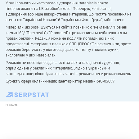
У разі повного чи часткового відтворення матеріалів пряме
гіперпосилання на LB.ua обов'язкове! Передрук, копіювання,
відтворення або інше використання матеріалів, що містять посилання на
агентство "Українськi Новини" й "Українська Фото Група", заборонено.
Матеріали, які розміщуються на сайті з позначкою "Реклама" / "Новини
компаній" / "Пресреліз" / "Promoted", є рекламними та публікуються на
правах реклами. Редакція може не поділяти погляди, які в них
представлені. Матеріали з плашкою СПЕЦПРОЄКТ є рекламними, проте
редакція бере участь у підготовці цього контенту і поділяє думки,
висловлені у цих матеріалах.
Редакція не несе відповідальності за факти та оціночні судження,
оприлюднені у рекламних матеріалах. Згідно з українським
законодавством, відповідальність за зміст реклами несе рекламодавець.
Cуб'єкт у сфері онлайн-медіа; ідентифікатор медіа - R40-05097
РЕКЛАМА