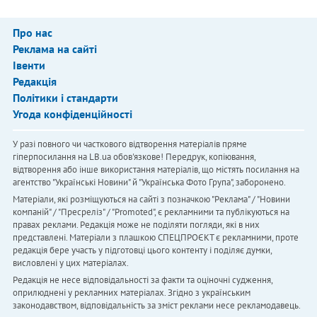
Про нас
Реклама на сайті
Івенти
Редакція
Політики і стандарти
Угода конфіденційності
У разі повного чи часткового відтворення матеріалів пряме
гіперпосилання на LB.ua обов'язкове! Передрук, копіювання,
відтворення або інше використання матеріалів, що містять посилання на
агентство "Українськi Новини" й "Українська Фото Група", заборонено.
Матеріали, які розміщуються на сайті з позначкою "Реклама" / "Новини
компаній" / "Пресреліз" / "Promoted", є рекламними та публікуються на
правах реклами. Редакція може не поділяти погляди, які в них
представлені. Матеріали з плашкою СПЕЦПРОЄКТ є рекламними, проте
редакція бере участь у підготовці цього контенту і поділяє думки,
висловлені у цих матеріалах.
Редакція не несе відповідальності за факти та оціночні судження,
оприлюднені у рекламних матеріалах. Згідно з українським
законодавством, відповідальність за зміст реклами несе рекламодавець.