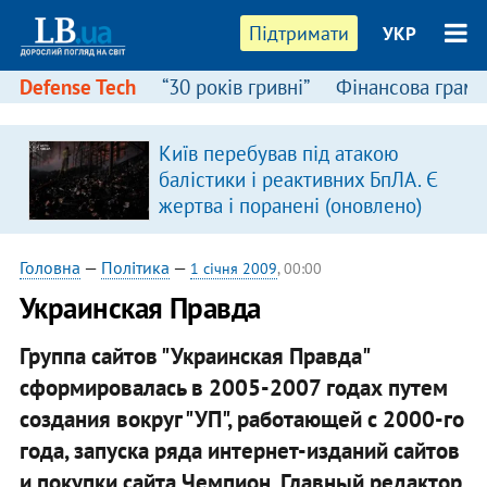
Підтримати
УКР
Defense Tech
“30 років гривні”
Фінансова грамо
Київ перебував під атакою
балістики і реактивних БпЛА. Є
жертва і поранені (оновлено)
Головна
—
Політика
—
1 січня 2009
, 00:00
Украинская Правда
Группа сайтов "Украинская Правда"
сформировалась в 2005-2007 годах путем
создания вокруг "УП", работающей с 2000-го
года, запуска ряда интернет-изданий сайтов
и покупки сайта Чемпион. Главный редактор