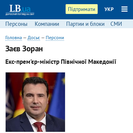
Підтримати
УКР
Персоны
Компании
Партии и блоки
СМИ
П
Головна
—
Досьє
—
Персони
Заєв Зоран
Екс-прем'єр-міністр Північної Македонії