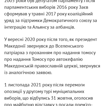
2005 роки був депутатом парламенту. Після
парламентських виборів 2016 року Заєв
сформував у травні 2017 року коаліційний
уряд за підтримки Демократичного союзу за
інтеграцію та Альянсу за албанців.
У вересні 2020 року після того, як президент
Македонії звернувся до Вселенського
патріарха з проханням про надання томосу
про надання Томосу про автокефалію
Македонській православній церкві, звернувся
із аналогічною заявою.
1 листопада 2021 року після перемоги
опозиції у другому турі муніципальних
виборів, що відбулись 31 жовтня, оголосив
про майбутню відставку з посади прем'єр-