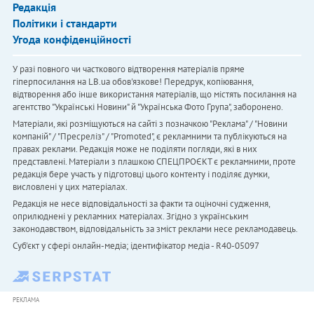
Редакція
Політики і стандарти
Угода конфіденційності
У разі повного чи часткового відтворення матеріалів пряме
гіперпосилання на LB.ua обов'язкове! Передрук, копіювання,
відтворення або інше використання матеріалів, що містять посилання на
агентство "Українськi Новини" й "Українська Фото Група", заборонено.
Матеріали, які розміщуються на сайті з позначкою "Реклама" / "Новини
компаній" / "Пресреліз" / "Promoted", є рекламними та публікуються на
правах реклами. Редакція може не поділяти погляди, які в них
представлені. Матеріали з плашкою СПЕЦПРОЄКТ є рекламними, проте
редакція бере участь у підготовці цього контенту і поділяє думки,
висловлені у цих матеріалах.
Редакція не несе відповідальності за факти та оціночні судження,
оприлюднені у рекламних матеріалах. Згідно з українським
законодавством, відповідальність за зміст реклами несе рекламодавець.
Cуб'єкт у сфері онлайн-медіа; ідентифікатор медіа - R40-05097
РЕКЛАМА