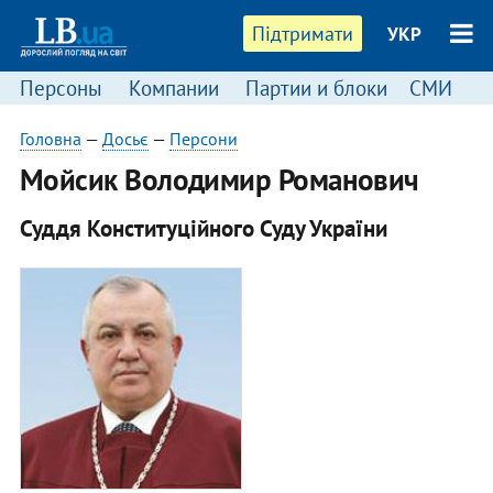
Підтримати
УКР
Персоны
Компании
Партии и блоки
СМИ
П
Головна
—
Досьє
—
Персони
Мойсик Володимир Романович
Суддя Конституційного Суду України