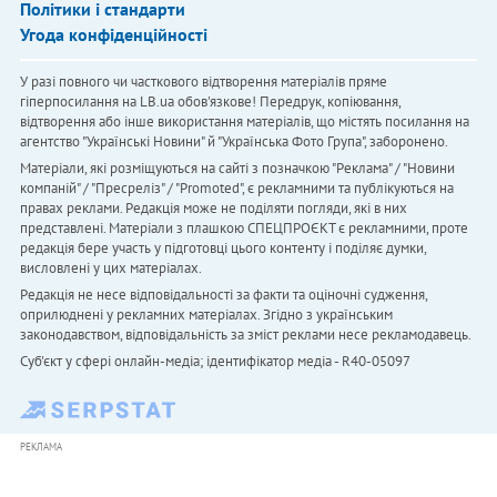
Політики і стандарти
Угода конфіденційності
У разі повного чи часткового відтворення матеріалів пряме
гіперпосилання на LB.ua обов'язкове! Передрук, копіювання,
відтворення або інше використання матеріалів, що містять посилання на
агентство "Українськi Новини" й "Українська Фото Група", заборонено.
Матеріали, які розміщуються на сайті з позначкою "Реклама" / "Новини
компаній" / "Пресреліз" / "Promoted", є рекламними та публікуються на
правах реклами. Редакція може не поділяти погляди, які в них
представлені. Матеріали з плашкою СПЕЦПРОЄКТ є рекламними, проте
редакція бере участь у підготовці цього контенту і поділяє думки,
висловлені у цих матеріалах.
Редакція не несе відповідальності за факти та оціночні судження,
оприлюднені у рекламних матеріалах. Згідно з українським
законодавством, відповідальність за зміст реклами несе рекламодавець.
Cуб'єкт у сфері онлайн-медіа; ідентифікатор медіа - R40-05097
РЕКЛАМА