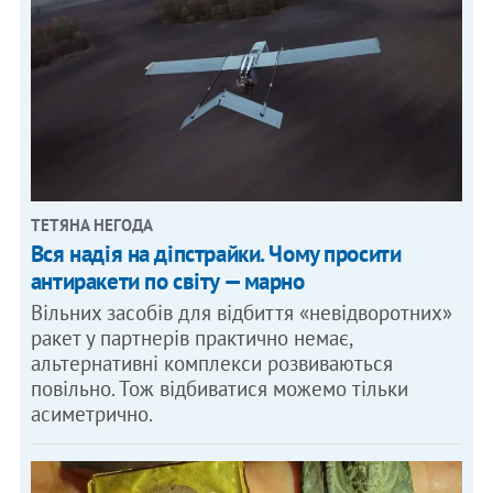
ТЕТЯНА НЕГОДА
Вся надія на діпстрайки. Чому просити
антиракети по світу — марно
Вільних засобів для відбиття «невідворотних»
ракет у партнерів практично немає,
альтернативні комплекси розвиваються
повільно. Тож відбиватися можемо тільки
асиметрично.