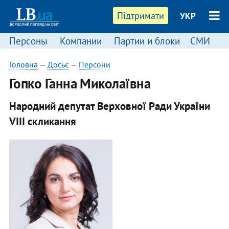
Підтримати
УКР
Персоны
Компании
Партии и блоки
СМИ
П
Головна
—
Досьє
—
Персони
Гопко Ганна Миколаївна
Народний депутат Верховної Ради України
VIII скликання