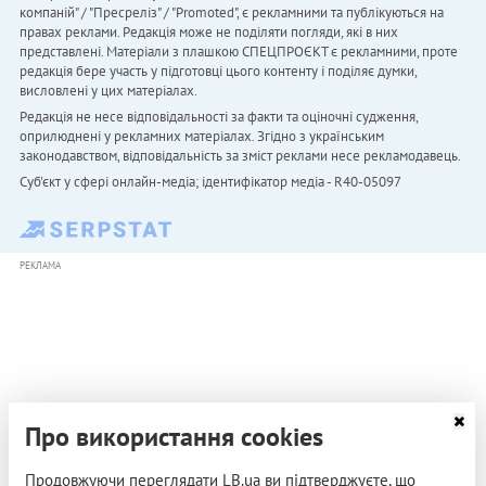
компаній" / "Пресреліз" / "Promoted", є рекламними та публікуються на
правах реклами. Редакція може не поділяти погляди, які в них
представлені. Матеріали з плашкою СПЕЦПРОЄКТ є рекламними, проте
редакція бере участь у підготовці цього контенту і поділяє думки,
висловлені у цих матеріалах.
Редакція не несе відповідальності за факти та оціночні судження,
оприлюднені у рекламних матеріалах. Згідно з українським
законодавством, відповідальність за зміст реклами несе рекламодавець.
Cуб'єкт у сфері онлайн-медіа; ідентифікатор медіа - R40-05097
РЕКЛАМА
Про використання cookies
Продовжуючи переглядати LB.ua ви підтверджуєте, що