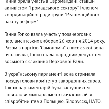
Ганна брала участь в Євромайдані, ставши
активістом "Громадського сектору" і членом
координаційної ради групи "Реанімаційного
пакету реформ".
Ганна Гопко взяла участь у позачергових
парламентських виборах 26 жовтня 2014 року.
Разом з партією "Самопоміч", список якої вона
очолювала, Гопко стала народним депутатом
восьмого скликання Верховної Ради.
В українському парламенті вона отримала
посаду голови комітету з закордонних справ.
Також парламентарій була заступником
співголови міжпарламентських комісій зі
співробітництва з Польщею, Білоруссю, НАТО.