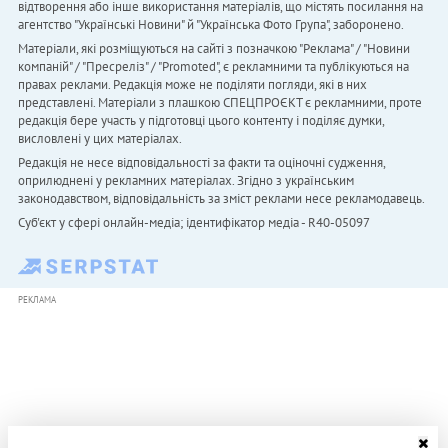
відтворення або інше використання матеріалів, що містять посилання на
агентство "Українськi Новини" й "Українська Фото Група", заборонено.
Матеріали, які розміщуються на сайті з позначкою "Реклама" / "Новини
компаній" / "Пресреліз" / "Promoted", є рекламними та публікуються на
правах реклами. Редакція може не поділяти погляди, які в них
представлені. Матеріали з плашкою СПЕЦПРОЄКТ є рекламними, проте
редакція бере участь у підготовці цього контенту і поділяє думки,
висловлені у цих матеріалах.
Редакція не несе відповідальності за факти та оціночні судження,
оприлюднені у рекламних матеріалах. Згідно з українським
законодавством, відповідальність за зміст реклами несе рекламодавець.
Cуб'єкт у сфері онлайн-медіа; ідентифікатор медіа - R40-05097
РЕКЛАМА