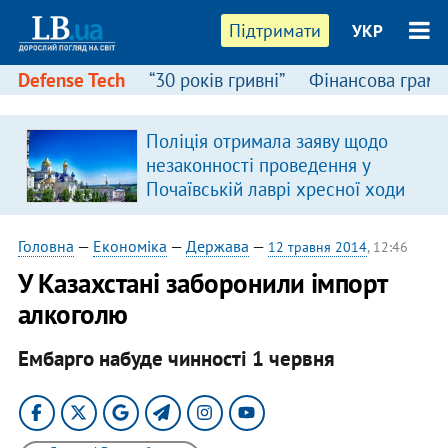
Підтримати
УКР
Defense Tech
“30 років гривні”
Фінансова грамо
Поліція отримала заяву щодо
незаконності проведення у
Почаївській лаврі хресної ходи
Головна
—
Економіка
—
Держава
—
12 травня 2014
, 12:46
У Казахстані заборонили імпорт
алкоголю
Ембарго набуде чинності 1 червня