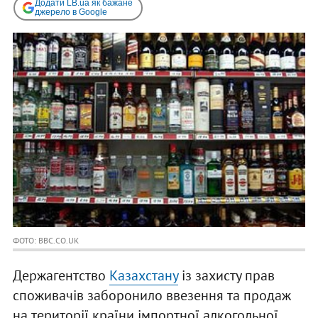
Додати LB.ua як бажане
джерело в Google
ФОТО: BBC.CO.UK
Держагентство
Казахстану
із захисту прав
споживачів заборонило ввезення та продаж
на території країни імпортної алкогольної