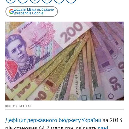
Додати LB.ua як бажане
джерело в Google
ФОТО: KERCH.FM
Дефіцит державного бюджету України
за 2013
рік становив 64,7 млрд грн, свідчать
дані