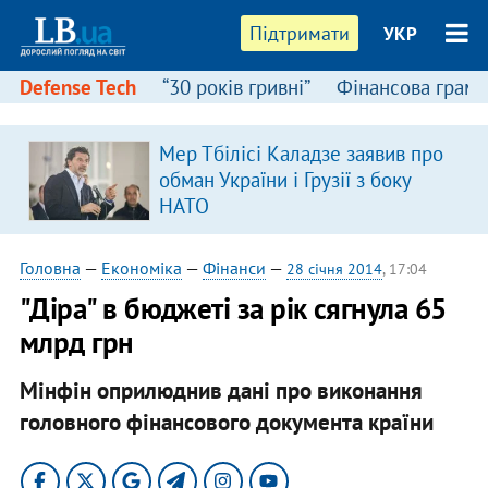
Підтримати
УКР
Defense Tech
“30 років гривні”
Фінансова грамо
Мер Тбілісі Каладзе заявив про
обман України і Грузії з боку
НАТО
Головна
—
Економіка
—
Фінанси
—
28 січня 2014
, 17:04
"Діра" в бюджеті за рік сягнула 65
млрд грн
Мінфін оприлюднив дані про виконання
головного фінансового документа країни