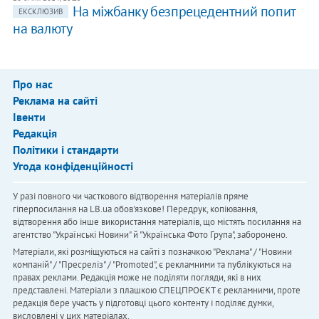
На міжбанку безпрецедентний попит
ЕКСКЛЮЗИВ
на валюту
Про нас
Реклама на сайті
Івенти
Редакція
Політики і стандарти
Угода конфіденційності
У разі повного чи часткового відтворення матеріалів пряме
гіперпосилання на LB.ua обов'язкове! Передрук, копіювання,
відтворення або інше використання матеріалів, що містять посилання на
агентство "Українськi Новини" й "Українська Фото Група", заборонено.
Матеріали, які розміщуються на сайті з позначкою "Реклама" / "Новини
компаній" / "Пресреліз" / "Promoted", є рекламними та публікуються на
правах реклами. Редакція може не поділяти погляди, які в них
представлені. Матеріали з плашкою СПЕЦПРОЄКТ є рекламними, проте
редакція бере участь у підготовці цього контенту і поділяє думки,
висловлені у цих матеріалах.