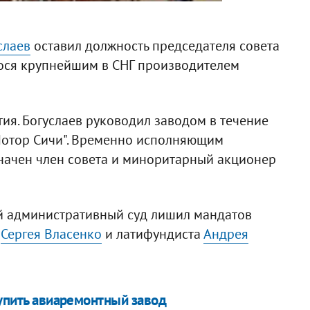
слаев
оставил должность председателя совета
гося крупнейшим в СНГ производителем
ия. Богуслаев руководил заводом в течение
"Мотор Сичи". Временно исполняющим
значен член совета и миноритарный акционер
й административный суд лишил мандатов
а
Сергея Власенко
и латифундиста
Андрея
купить авиаремонтный завод