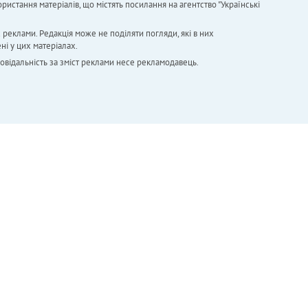
ристання матеріалів, що містять посилання на агентство "Українськi
х реклами. Редакція може не поділяти погляди, які в них
ні у цих матеріалах.
повідальність за зміст реклами несе рекламодавець.