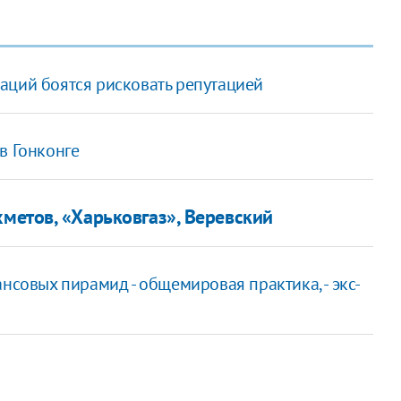
аций боятся рисковать репутацией
в Гонконге
метов, «Харьковгаз», Веревский
нсовых пирамид - общемировая практика, - экс-