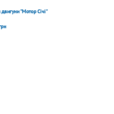
двигуни "Мотор Січі"
грн