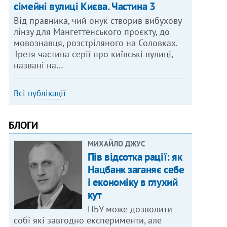
сімейні вулиці Києва. Частина 3
Від правника, чий онук створив вибухову
лінзу для Мангеттенського проєкту, до
мовознавця, розстріляного на Соловках.
Третя частина серії про київські вулиці,
названі на…
Всі публікації
БЛОГИ
МИХАЙЛО ДЖУС
Пів відсотка рації: як
Нацбанк заганяє себе
і економіку в глухий
кут
НБУ може дозволити
собі які завгодно експерименти, але