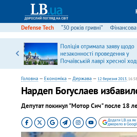
Defense Tech
“30 років гривні”
Фінансова
ою
Поліція отримала заяву щодо
пЛА. Є
незаконності проведення у
лено)
Почаївській лаврі хресної ход
Головна
—
Економіка
—
Держава
—
12 березня 2013
, 16:5
Нардеп Богуслаев избавилс
Депутат покинул "Мотор Сич" после 18 ле
Додати LB.ua як
джерело в Googl