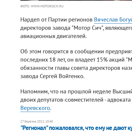
ФОТО: WWW.MOTORSICH.RU
Нардеп от Партии регионов
Вячеслав Богу
директоров завода "Мотор Сич", являюще
авиационных двигателей.
Об этом говорится в сообщении предприят
последних 18 лет, он владеет 15% акций 
обязанности главы совета директоров на
завода Сергей Войтенко.
Напомним, что на прошлой неделе Высши
двоих депутатов-совместителей - адвокат
Веревского
.
27 березня 2012, 10:40
"Регионал" пожаловался, что ему не дают 