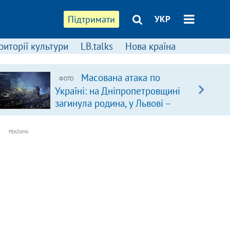
Підтримати
УКР
риторії культури
LB.talks
Нова країна
Масована атака по
ФОТО
Україні: на Дніпропетровщині
загинула родина, у Львові –
удар по багатоповерхівках
(доповнюється)
РЕКЛАМА