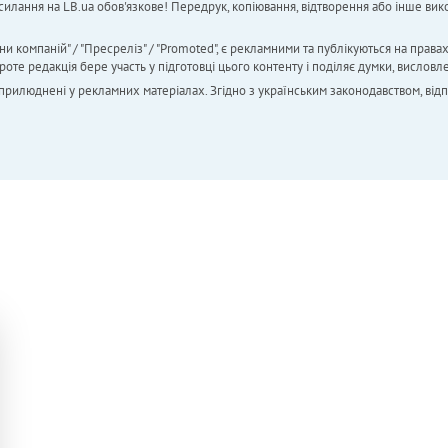
силання на LB.ua обов'язкове! Передрук, копіювання, відтворення або інше вико
ни компаній" / "Пресреліз" / "Promoted", є рекламними та публікуються на права
 редакція бере участь у підготовці цього контенту і поділяє думки, висловле
 оприлюднені у рекламних матеріалах. Згідно з українським законодавством, від