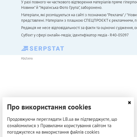
У разі повного чи часткового відтворення матеріалів пряме гіперпо
Новини" й "Українська Фото Група", заборонено.
Матеріали, які розміщуються на сайті з позначкою "Реклама" / "Нови
представлені. Матеріали з плашкою СПЕЦПРОЄКТ є рекламними, проте
Редакція не несе відповідальності за факти та оціночні судження,
Cуб'єкт у сфері онлайн-медіа; ідентифікатор медіа - R40-05097
РЕКЛАМА
Про використання cookies
Продовжуючи переглядати LB.ua ви підтверджуєте, що
ознайомилися з Правилами користування сайтом та
погоджуєтеся на використання файлів cookies