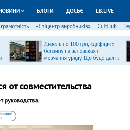
НОВИНИ
БЛОГИ
ДОСЬЄ
LB.LIVE
 грамотність
«Епіцентр виробників»
CultHub
Те
Дизель по 100 грн, «дефіцит»
бензину на заправках і
и
мовчання уряду. Що буде далі з
цінами на пальне?
8
я от совместительства
т руководства.
 бажане
e