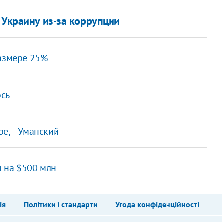
 Украину из-за коррупции
размере 25%
ось
е, – Уманский
 на $500 млн
ія
Політики і стандарти
Угода конфіденційності