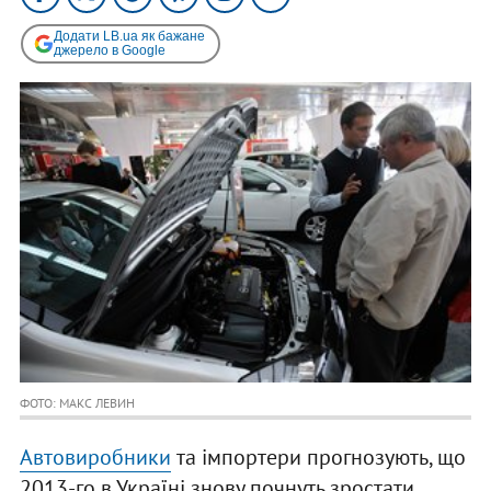
Додати LB.ua як бажане
джерело в Google
ФОТО: МАКС ЛЕВИН
Автовиробники
та імпортери прогнозують, що
2013-го в Україні знову почнуть зростати