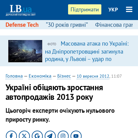
Підтримати
УКР
Defense Tech
“30 років гривні”
Фінансова грамо
Масована атака по Україні:
ФОТО
на Дніпропетровщині загинула
родина, у Львові – удар по
багатоповерхівках
(доповнюється)
Головна
—
Економіка
—
Бізнес
—
10 вересня 2012
, 11:07
Україні обіцяють зростання
автопродажів 2013 року
Цьогоріч експерти очікують нульового
приросту ринку.