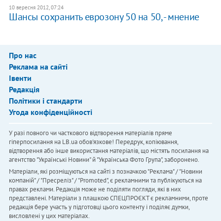
10 вересня 2012, 07:24
Шансы сохранить еврозону 50 на 50, - мнение
Про нас
Реклама на сайті
Івенти
Редакція
Політики і стандарти
Угода конфіденційності
У разі повного чи часткового відтворення матеріалів пряме
гіперпосилання на LB.ua обов'язкове! Передрук, копіювання,
відтворення або інше використання матеріалів, що містять посилання на
агентство "Українськi Новини" й "Українська Фото Група", заборонено.
Матеріали, які розміщуються на сайті з позначкою "Реклама" / "Новини
компаній" / "Пресреліз" / "Promoted", є рекламними та публікуються на
правах реклами. Редакція може не поділяти погляди, які в них
представлені. Матеріали з плашкою СПЕЦПРОЄКТ є рекламними, проте
редакція бере участь у підготовці цього контенту і поділяє думки,
висловлені у цих матеріалах.