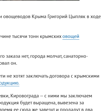
и овощеводов Крыма Григорий Цыпляк в ходе
ричине тысячи тонн крымских
овощей
го заказа нет, города молчат, санаторно-
овал он.
ети не хотят заключать договора с крымскими
одукцию.
евки, Кировограда — с ними мы заключаем
продукция будет выращена, вывезена за
ремя ее сюда же завезут и продадут в два