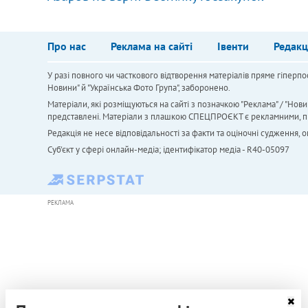
Про нас
Реклама на сайті
Івенти
Редакц
У разі повного чи часткового відтворення матеріалів пряме гіперпо
Новини" й "Українська Фото Група", заборонено.
Матеріали, які розміщуються на сайті з позначкою "Реклама" / "Нови
представлені. Матеріали з плашкою СПЕЦПРОЄКТ є рекламними, проте
Редакція не несе відповідальності за факти та оціночні судження,
Cуб'єкт у сфері онлайн-медіа; ідентифікатор медіа - R40-05097
РЕКЛАМА