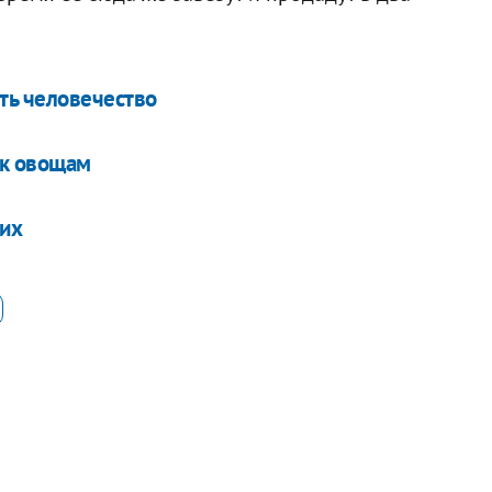
ть человечество
 к овощам
ких