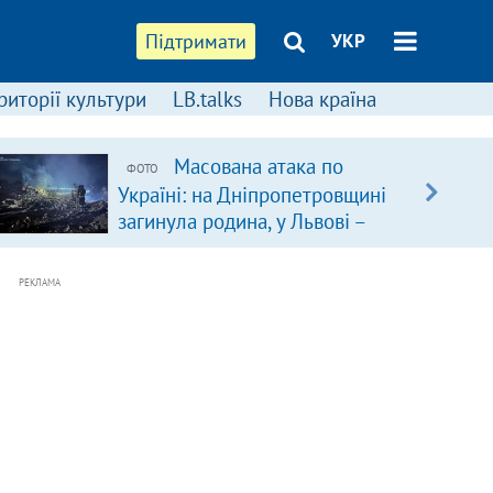
Підтримати
УКР
риторії культури
LB.talks
Нова країна
Масована атака по
ФОТО
Україні: на Дніпропетровщині
загинула родина, у Львові –
удар по багатоповерхівках
(доповнюється)
РЕКЛАМА