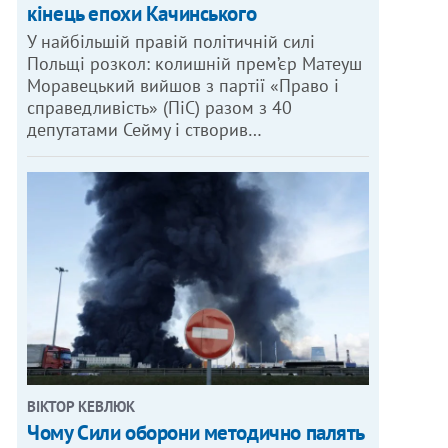
кінець епохи Качинського
У найбільшій правій політичній силі
Польщі розкол: колишній прем’єр Матеуш
Моравецький вийшов з партії «Право і
справедливість» (ПіС) разом з 40
депутатами Сейму і створив…
ВІКТОР КЕВЛЮК
Чому Сили оборони методично палять