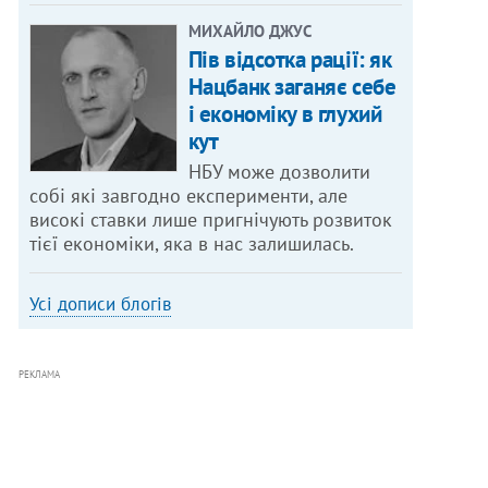
МИХАЙЛО ДЖУС
Пів відсотка рації: як
Нацбанк заганяє себе
і економіку в глухий
кут
НБУ може дозволити
собі які завгодно експерименти, але
високі ставки лише пригнічують розвиток
тієї економіки, яка в нас залишилась.
Усі дописи блогів
РЕКЛАМА