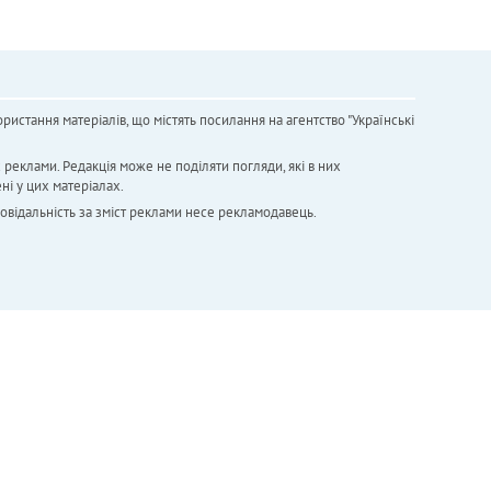
ристання матеріалів, що містять посилання на агентство "Українськi
х реклами. Редакція може не поділяти погляди, які в них
ні у цих матеріалах.
повідальність за зміст реклами несе рекламодавець.