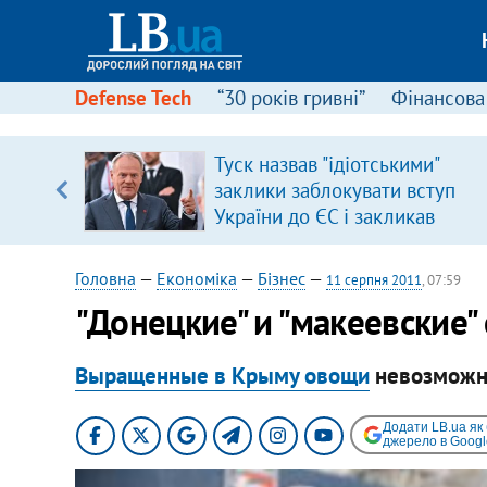
Defense Tech
“30 років гривні”
Фінансова
ового
Туск назвав "ідіотськими"
ій
заклики заблокувати вступ
України до ЄС і закликав
припинити антиукраїнську
риторику
Головна
—
Економіка
—
Бізнес
—
11 серпня 2011
, 07:59
"Донецкие" и "макеевские
Выращенные в Крыму овощи
невозможно
Додати LB.ua як
джерело в Googl