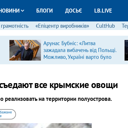
НОВИНИ
БЛОГИ
ДОСЬЄ
LB.LIVE
 грамотність
«Епіцентр виробників»
CultHub
Те
Арунас Бубніс: «Литва
зажадала вибачень від Польщі.
Можливо, Україні варто було
зробити так само»
" съедают все крымские овощи
 реализовать на территории полуострова.
 бажане
e