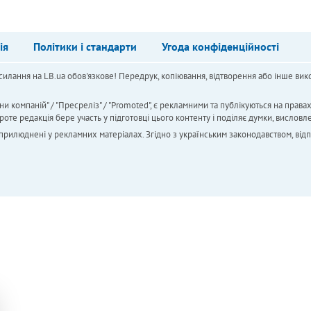
ія
Політики і стандарти
Угода конфіденційності
силання на LB.ua обов'язкове! Передрук, копіювання, відтворення або інше вико
ни компаній" / "Пресреліз" / "Promoted", є рекламними та публікуються на права
 редакція бере участь у підготовці цього контенту і поділяє думки, висловле
 оприлюднені у рекламних матеріалах. Згідно з українським законодавством, від