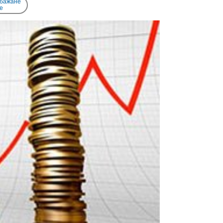
 бажане
e