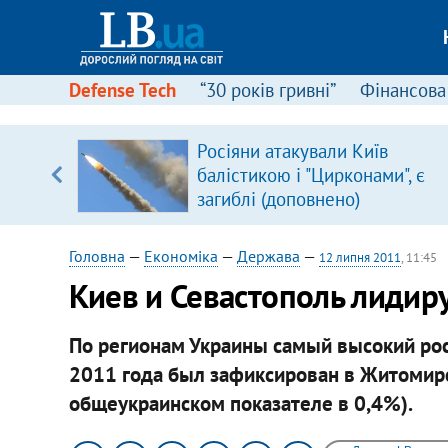
Defense Tech
“30 років гривні”
Фінансова
вив про
Росіяни атакували Київ
боку
балістикою і "Цирконами", є
загиблі (доповнено)
Головна
—
Економіка
—
Держава
—
12 липня 2011
, 11:45
Киев и Севастополь лидир
По регионам Украины самый высокий рос
2011 года был зафиксирован в Житомирск
общеукраинском показателе в 0,4%).