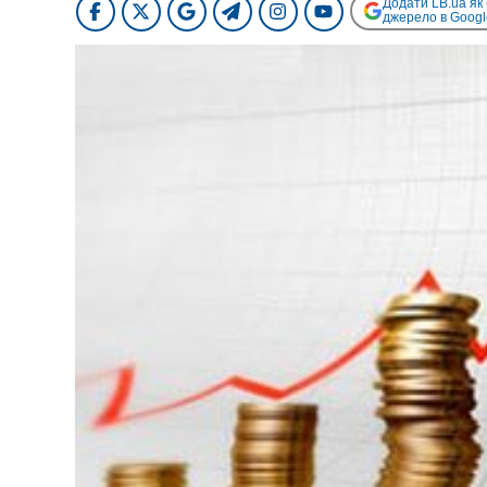
Додати LB.ua як
джерело в Googl