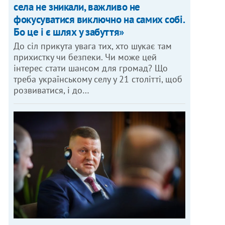
села не зникали, важливо не
фокусуватися виключно на самих собі.
Бо це і є шлях у забуття»
До сіл прикута увага тих, хто шукає там
прихистку чи безпеки. Чи може цей
інтерес стати шансом для громад? Що
треба українському селу у 21 столітті, щоб
розвиватися, і до…