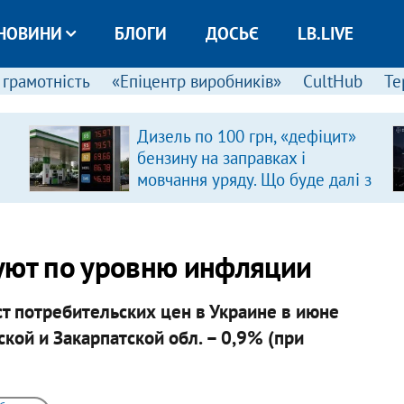
НОВИНИ
БЛОГИ
ДОСЬЄ
LB.LIVE
 грамотність
«Епіцентр виробників»
CultHub
Те
Дизель по 100 грн, «дефіцит»
бензину на заправках і
мовчання уряду. Що буде далі з
цінами на пальне?
уют по уровню инфляции
т потребительских цен в Украине в июне
ой и Закарпатской обл. – 0,9% (при