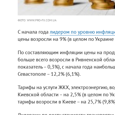
ФОТО: WWW.PRO-FX.COM.UA
С начала года
лидером по уровню инфляци
цены возросли на 9% (в целом по Украине –
По составляющим инфляции цены на проду
больше всего возросли в Ривненской обла
показатель – 0,3%), с начала года наиболь
Севастополе – 12,2% (6,1%).
Тарифы на услуги ЖКХ, электроэнергию, во
Киевской области – на 2,5% (в целом по Ук
тарифы возросли в Киеве – на 25,7% (9,8%)
Лидерами по росту стоимости транспортны