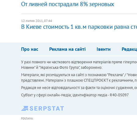
От ливней пострадали 8% зерновых
12 липня 2011, 07:44
В Киеве стоимость 1 кв. м парковки равна ст
Про нас
Реклама на сайті
Івенти
Редакц
У разі повного чи часткового відтворення матеріалів пряме гіперпо
Новини" й "Українська Фото Група", заборонено.
Матеріали, які розміщуються на сайті з позначкою "Реклама" / "Нови
представлені. Матеріали з плашкою СПЕЦПРОЄКТ є рекламними, проте
Редакція не несе відповідальності за факти та оціночні судження,
Cуб'єкт у сфері онлайн-медіа; ідентифікатор медіа - R40-05097
РЕКЛАМА