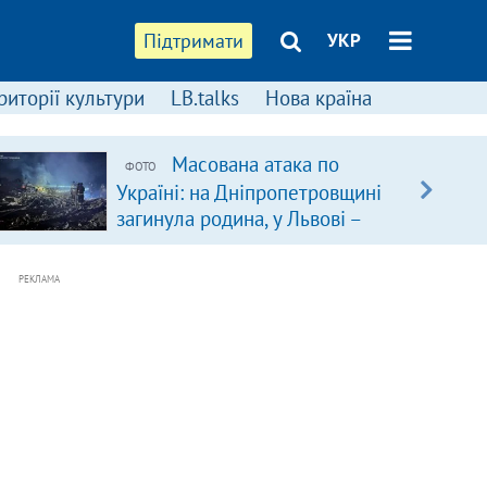
Підтримати
УКР
риторії культури
LB.talks
Нова країна
Масована атака по
ФОТО
Україні: на Дніпропетровщині
загинула родина, у Львові –
удар по багатоповерхівках
(доповнюється)
РЕКЛАМА