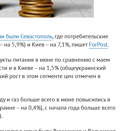
и были Севастополь
, где потребительские
 на 5,9%) и Киев – на 7,1%, пишет
ForPost
.
кты питания в июне по сравнению с маем
сти и в Киеве – на 1,5% (общеукраинский
ший рост в этом сегменте цен отмечен в
ду и газ больше всего в июне повысились в
раине – на 0,4%), с начала года больше всего
.
х услуг в июне были Винницкая и Волынская