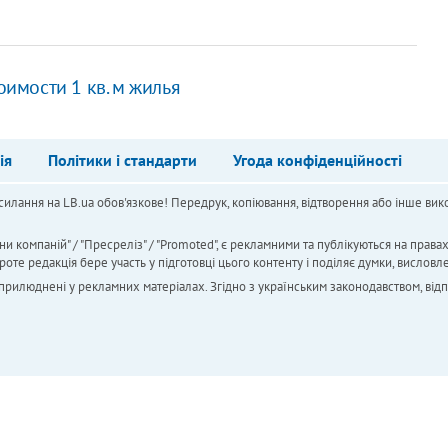
оимости 1 кв. м жилья
ія
Політики і стандарти
Угода конфіденційності
силання на LB.ua обов'язкове! Передрук, копіювання, відтворення або інше вико
ни компаній" / "Пресреліз" / "Promoted", є рекламними та публікуються на права
 редакція бере участь у підготовці цього контенту і поділяє думки, висловле
 оприлюднені у рекламних матеріалах. Згідно з українським законодавством, від