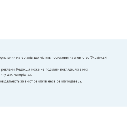
ристання матеріалів, що містять посилання на агентство "Українськi
х реклами. Редакція може не поділяти погляди, які в них
ні у цих матеріалах.
повідальність за зміст реклами несе рекламодавець.