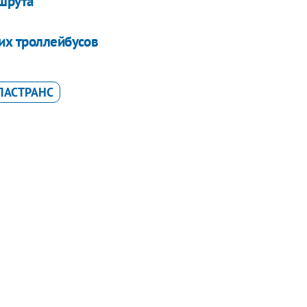
ршрута
ких троллейбусов
ПАСТРАНС