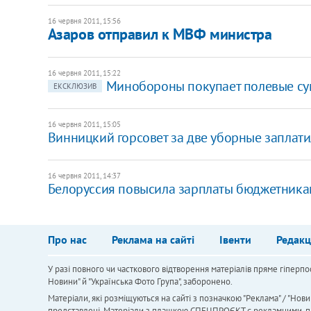
16 червня 2011, 15:56
Азаров отправил к МВФ министра
16 червня 2011, 15:22
​Минобороны покупает полевые су
ЕКСКЛЮЗИВ
16 червня 2011, 15:05
​Винницкий горсовет за две уборные заплатил
16 червня 2011, 14:37
​Белоруссия повысила зарплаты бюджетник
Про нас
Реклама на сайті
Івенти
Редакц
У разі повного чи часткового відтворення матеріалів пряме гіперпо
Новини" й "Українська Фото Група", заборонено.
Матеріали, які розміщуються на сайті з позначкою "Реклама" / "Нови
представлені. Матеріали з плашкою СПЕЦПРОЄКТ є рекламними, проте