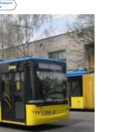
 бажане
e