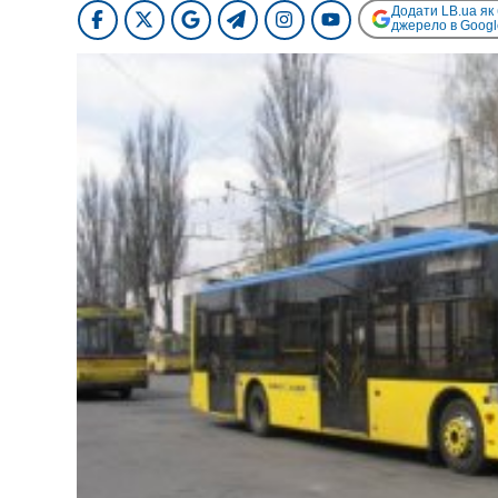
Додати LB.ua як
джерело в Googl