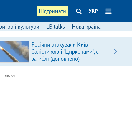
Підтримати
УКР
риторії культури
LB.talks
Нова країна
Росіяни атакували Київ
балістикою і "Цирконами", є
загиблі (доповнено)
РЕКЛАМА