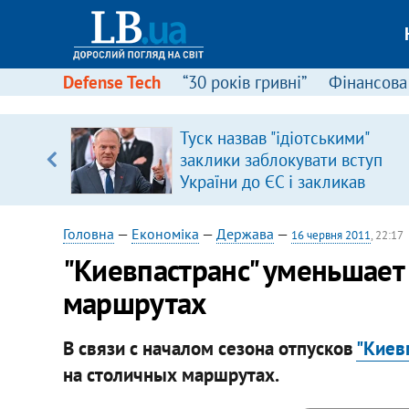
Defense Tech
“30 років гривні”
Фінансова
ою
Туск назвав "ідіотськими"
пЛА. Є
заклики заблокувати вступ
лено)
України до ЄС і закликав
припинити антиукраїнську
риторику
Головна
—
Економіка
—
Держава
—
16 червня 2011
, 22:17
"Киевпастранс" уменьшает
маршрутах
В связи с началом сезона отпусков
"Киев
на столичных маршрутах.