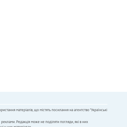
ристання матеріалів, що містять посилання на агентство "Українськi
х реклами. Редакція може не поділяти погляди, які в них
ні у цих матеріалах.