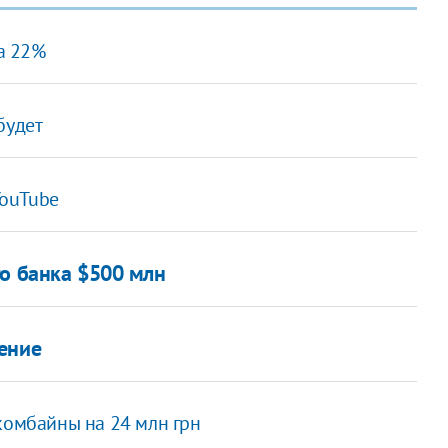
на 22%
удет ​
YouTube
го банка $500 млн
нение
комбайны на 24 млн грн