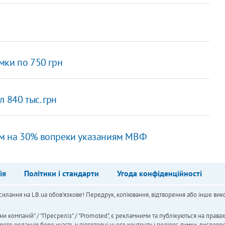
мки по 750 грн
 840 тыс. грн
ам на 30% вопреки указаниям МВФ
ія
Політики і стандарти
Угода конфіденційності
силання на LB.ua обов'язкове! Передрук, копіювання, відтворення або інше вико
ни компаній" / "Пресреліз" / "Promoted", є рекламними та публікуються на права
 редакція бере участь у підготовці цього контенту і поділяє думки, висловле