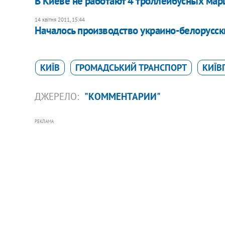
В Киеве не работают 4 троллейбусных ма
14 квітня 2011, 15:44
​Началось производство украино-белорусс
КИЇВ
ГРОМАДСЬКИЙ ТРАНСПОРТ
КИЇВ
ДЖЕРЕЛО:
"КОММЕНТАРИИ"
РЕКЛАМА