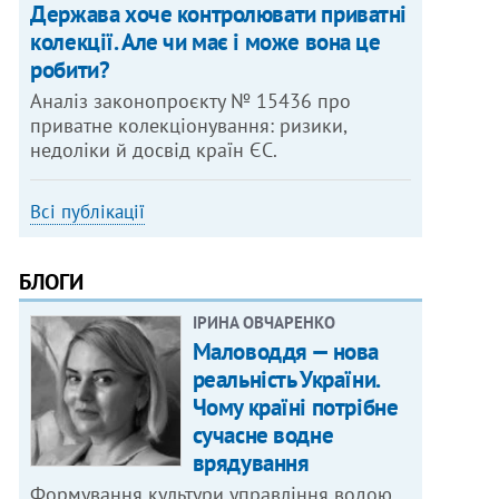
Держава хоче контролювати приватні
колекції. Але чи має і може вона це
робити?
Аналіз законопроєкту № 15436 про
приватне колекціонування: ризики,
недоліки й досвід країн ЄС.
Всі публікації
БЛОГИ
ІРИНА ОВЧАРЕНКО
Маловоддя — нова
реальність України.
Чому країні потрібне
сучасне водне
врядування
Формування культури управління водою