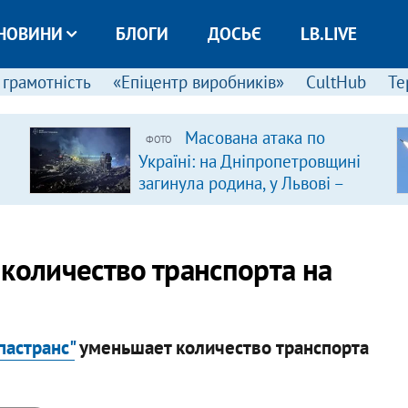
НОВИНИ
БЛОГИ
ДОСЬЄ
LB.LIVE
 грамотність
«Епіцентр виробників»
CultHub
Те
Масована атака по
ФОТО
Україні: на Дніпропетровщині
загинула родина, у Львові –
удар по багатоповерхівках
(доповнюється)
 количество транспорта на
пастранс"
уменьшает количество транспорта