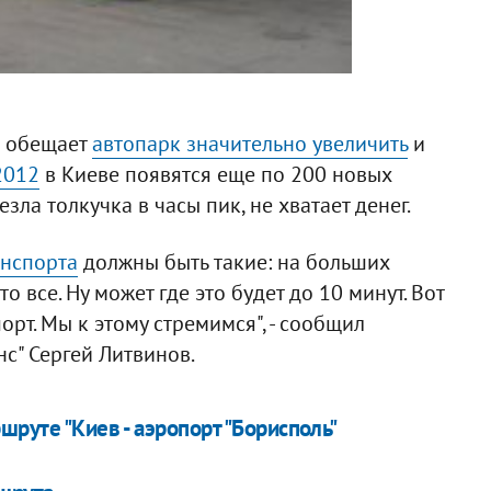
к обещает
автопарк значительно увеличить
и
2012
в Киеве появятся еще по 200 новых
зла толкучка в часы пик, не хватает денег.
анспорта
должны быть такие: на больших
- это все. Ну может где это будет до 10 минут. Вот
рт. Мы к этому стремимся", - сообщил
с" Сергей Литвинов.
шруте "Киев - аэропорт "Борисполь"