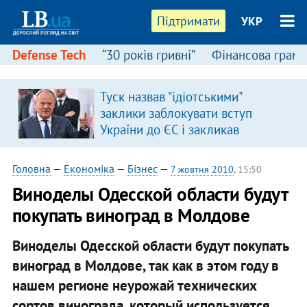
Підтримати
УКР
Defense Tech
“30 років гривні”
Фінансова грамо
Туск назвав "ідіотськими"
заклики заблокувати вступ
України до ЄС і закликав
припинити антиукраїнську
риторику
Головна
—
Економіка
—
Бізнес
—
7 жовтня 2010
, 15:50
Виноделы Одесской области будут
покупать виноград в Молдове
Виноделы Одесской области будут покупать
виноград в Молдове, так как в этом году в
нашем регионе неурожай технических
сортов винограда, который используется