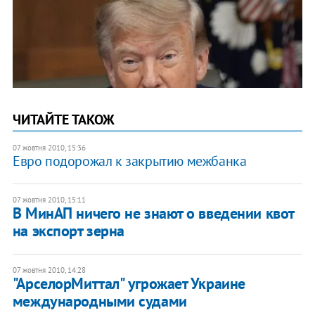
ЧИТАЙТЕ ТАКОЖ
07 жовтня 2010, 15:36
Евро подорожал к закрытию межбанка
07 жовтня 2010, 15:11
В МинАП ничего не знают о введении квот
на экспорт зерна
07 жовтня 2010, 14:28
"АрселорМиттал" угрожает Украине
международными судами