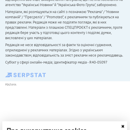
агентство "Українськi Новини" й "Українська Фото Група", заборонено.
Матеріали, які розміщуються на сайті з позначкою "Реклама" / "Новини
компаній" / "Пресреліз" / "Promoted", є рекламними та публікуються на
правах реклами. Редакція може не поділяти погляди, які в них
представлені. Матеріали з плашкою СПЕЦПРОЄКТ є рекламними, проте
редакція бере участь у підготовці цього контенту і поділяє думки,
висловлені у цих матеріалах.
Редакція не несе відповідальності за факти та оціночні судження,
оприлюднені у рекламних матеріалах. Згідно з українським
законодавством, відповідальність за зміст реклами несе рекламодавець.
Cуб'єкт у сфері онлайн-медіа; ідентифікатор медіа - R40-05097
РЕКЛАМА