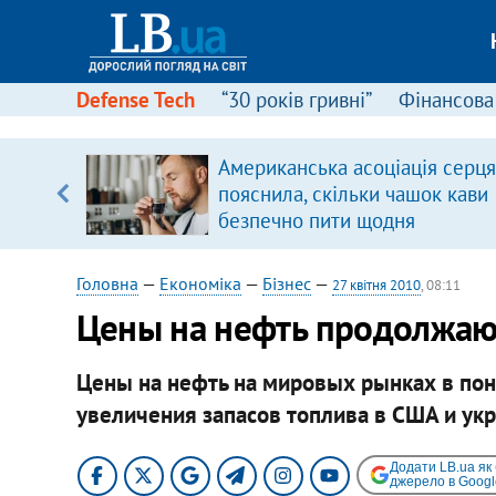
Defense Tech
“30 років гривні”
Фінансова
Американська асоціація серця
 часів
пояснила, скільки чашок кави
безпечно пити щодня
Головна
—
Економіка
—
Бізнес
—
27 квітня 2010
, 08:11
Цены на нефть продолжаю
Цены на нефть на мировых рынках в пон
увеличения запасов топлива в США и ук
Додати LB.ua як
джерело в Googl