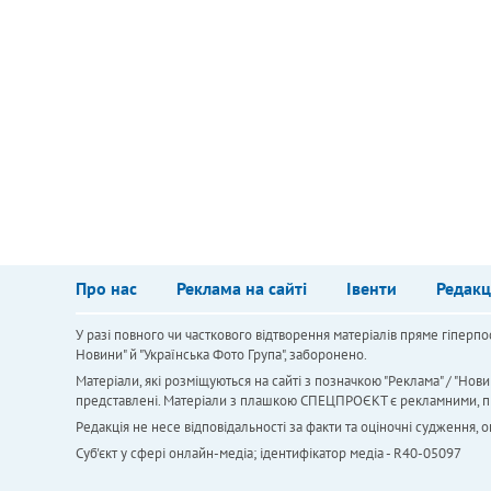
Про нас
Реклама на сайті
Івенти
Редакц
У разі повного чи часткового відтворення матеріалів пряме гіперпо
Новини" й "Українська Фото Група", заборонено.
Матеріали, які розміщуються на сайті з позначкою "Реклама" / "Нови
представлені. Матеріали з плашкою СПЕЦПРОЄКТ є рекламними, проте
Редакція не несе відповідальності за факти та оціночні судження,
Cуб'єкт у сфері онлайн-медіа; ідентифікатор медіа - R40-05097