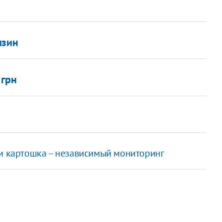
нзин
 грн
 и картошка – независимый мониторинг