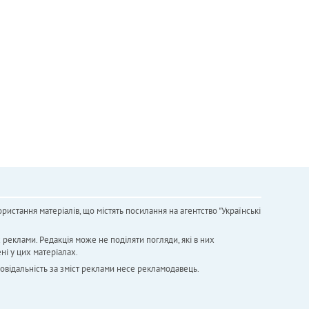
ристання матеріалів, що містять посилання на агентство "Українськi
х реклами. Редакція може не поділяти погляди, які в них
ні у цих матеріалах.
повідальність за зміст реклами несе рекламодавець.