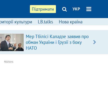
Підтримати
УКР
риторії культури
LB.talks
Нова країна
Мер Тбілісі Каладзе заявив про
обман України і Грузії з боку
НАТО
РЕКЛАМА