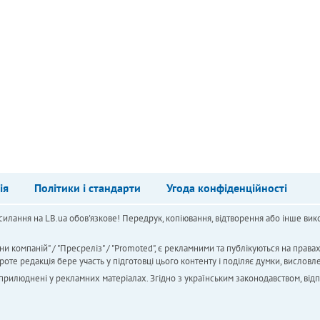
ія
Політики і стандарти
Угода конфіденційності
силання на LB.ua обов'язкове! Передрук, копіювання, відтворення або інше вико
ни компаній" / "Пресреліз" / "Promoted", є рекламними та публікуються на права
 редакція бере участь у підготовці цього контенту і поділяє думки, висловле
 оприлюднені у рекламних матеріалах. Згідно з українським законодавством, від