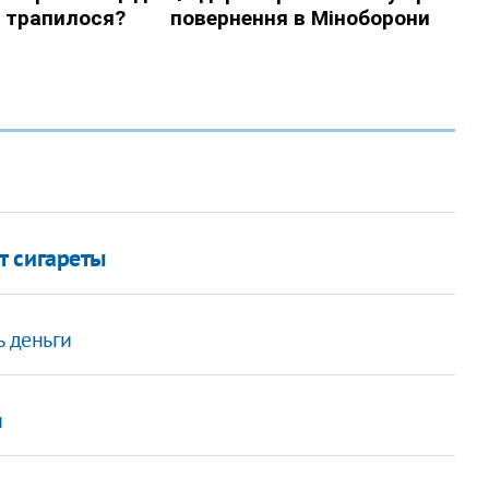
т сигареты
ь деньги
и