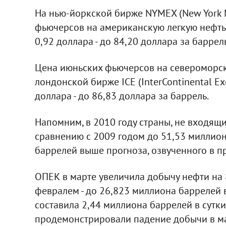
На нью-йоркской бирже NYMEХ (New York M
фьючерсов на американскую легкую нефть 
0,92 доллара - до 84,20 доллара за баррель
Цена июньских фьючерсов на североморску
лондонской бирже IСE (InterContinental Ex
доллара - до 86,83 доллара за баррель.
Напомним, в 2010 году страны, не входящи
сравнению с 2009 годом до 51,53 миллиона
баррелей выше прогноза, озвученного в п
ОПЕК в марте увеличила добычу нефти на 
февралем - до 26,823 миллиона баррелей в
составила 2,44 миллиона баррелей в сутки.
продемонстрировали падение добычи в ма