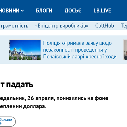
НОВИНИ
БЛОГИ
ДОСЬЄ
LB.LIVE
 грамотність
«Епіцентр виробників»
CultHub
Те
Поліція отримала заяву щодо
незаконності проведення у
Почаївській лаврі хресної ходи
т падать
едельник, 26 апреля, понизились на фоне
реплении доллара.
 бажане
e