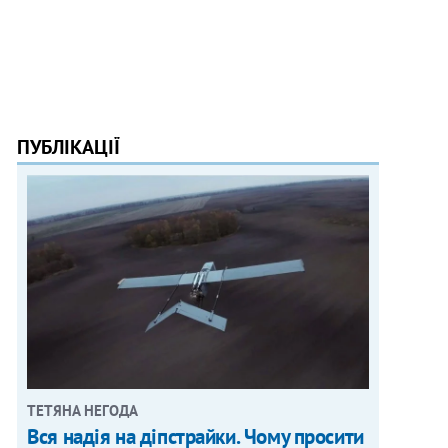
ПУБЛІКАЦІЇ
ТЕТЯНА НЕГОДА
Вся надія на діпстрайки. Чому просити