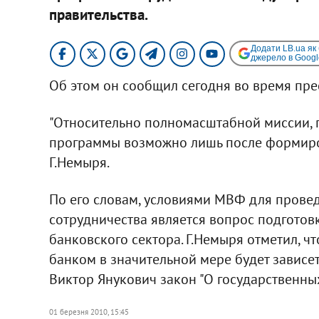
правительства.
Додати LB.ua як
джерело в Googl
Об этом он сообщил сегодня во время пр
"Относительно полномасштабной миссии, 
программы возможно лишь после формирова
Г.Немыря.
По его словам, условиями МВФ для прове
сотрудничества является вопрос подготовк
банковского сектора. Г.Немыря отметил, 
банком в значительной мере будет зависет
Виктор Янукович закон "О государственных
01 березня 2010, 15:45