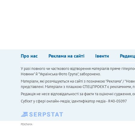
Про нас
Реклама на сайті
Івенти
Редакц
У разі повного чи часткового відтворення матеріалів пряме гіперпо
Новини" й "Українська Фото Група", заборонено.
Матеріали, які розміщуються на сайті з позначкою "Реклама" / "Нови
представлені. Матеріали з плашкою СПЕЦПРОЄКТ є рекламними, проте
Редакція не несе відповідальності за факти та оціночні судження,
Cуб'єкт у сфері онлайн-медіа; ідентифікатор медіа - R40-05097
РЕКЛАМА