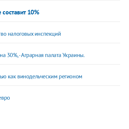
 составит 10%
тво налоговых инспекций
на 30%, - Аграрная палата Украины.
тью как винодельческим регионом
евро