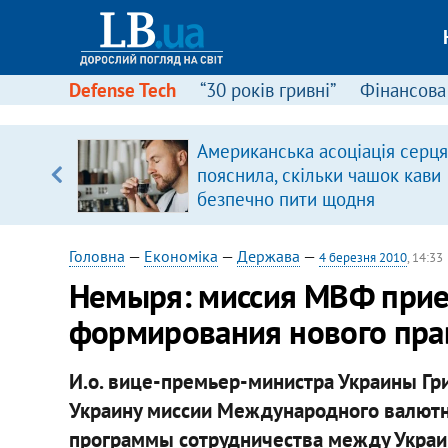
Defense Tech
“30 років гривні”
Фінансова
Американська асоціація серця
, є
пояснила, скільки чашок кави
безпечно пити щодня
Головна
—
Економіка
—
Держава
—
4 березня 2010
, 14:33
Немыря: миссия МВФ приед
формирования нового пра
И.о. вице-премьер-министра Украины Гр
Украину миссии Международного валютн
программы сотрудничества между Украи