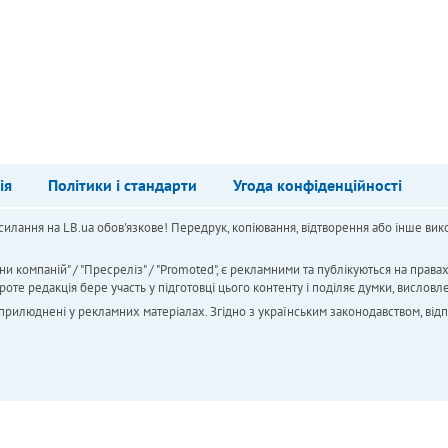
ія
Політики і стандарти
Угода конфіденційності
силання на LB.ua обов'язкове! Передрук, копіювання, відтворення або інше вико
ни компаній" / "Пресреліз" / "Promoted", є рекламними та публікуються на права
 редакція бере участь у підготовці цього контенту і поділяє думки, висловле
 оприлюднені у рекламних матеріалах. Згідно з українським законодавством, від