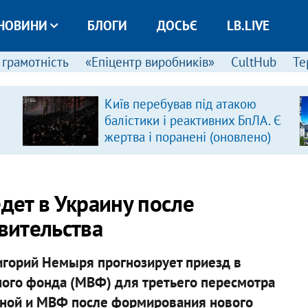
НОВИНИ
БЛОГИ
ДОСЬЄ
LB.LIVE
 грамотність
«Епіцентр виробників»
CultHub
Те
Київ перебував під атакою
балістики і реактивних БпЛА. Є
жертва і поранені (оновлено)
ет в Украину после
вительства
игорий Немыря прогнозирует приезд в
ого фонда (МВФ) для третьего пересмотра
ной и МВФ после формирования нового