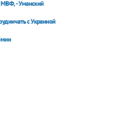
 МВФ, - Уманский
удничать с Украиной
бмин