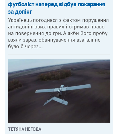
футболіст наперед відбув покарання
за допінг
Українець погодився з фактом порушення
антидопінгових правил і отримав право
на повернення до гри. А якби його пробу
взяли зараз, обвинувачення взагалі не
було б через…
ТЕТЯНА НЕГОДА