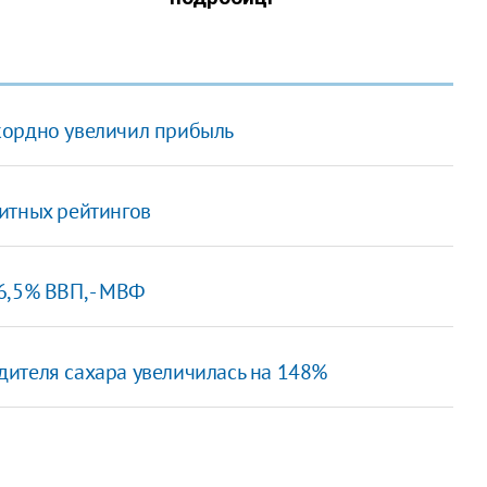
кордно увеличил прибыль
итных рейтингов
6,5% ВВП, - МВФ
ителя сахара увеличилась на 148%