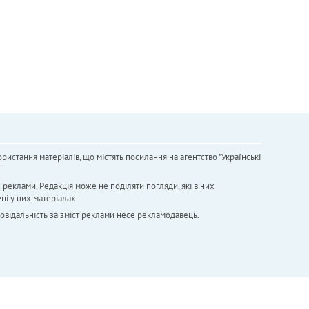
ристання матеріалів, що містять посилання на агентство "Українськi
х реклами. Редакція може не поділяти погляди, які в них
ні у цих матеріалах.
повідальність за зміст реклами несе рекламодавець.