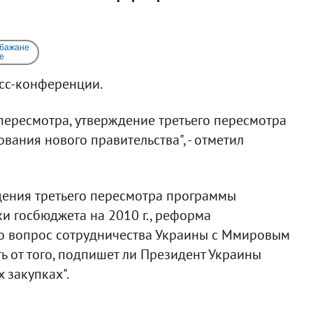
 бажане
e
есс-конференции.
пересмотра, утверждение третьего пересмотра
ния нового правительства", - отметил
дения третьего пересмотра программы
и госбюджета на 2010 г., реформа
что вопрос сотрудничества Украины с Ммировым
ь от того, подпишет ли Президент Украины
 закупках".