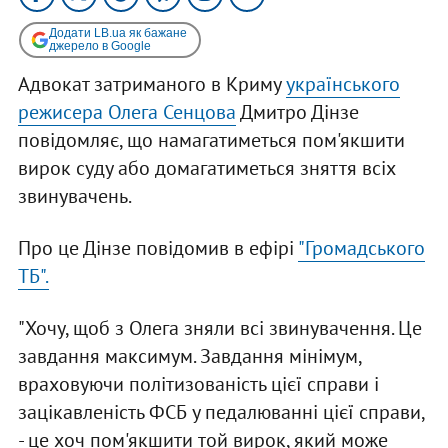
Додати LB.ua як бажане
джерело в Google
Адвокат затриманого в Криму
українського
режисера Олега Сенцова
Дмитро Дінзе
повідомляє, що намагатиметься пом'якшити
вирок суду або домагатиметься зняття всіх
звинувачень.
Про це Дінзе повідомив в ефірі
"Громадського
ТБ".
"Хочу, щоб з Олега зняли всі звинувачення. Це
завдання максимум. Завдання мінімум,
враховуючи політизованість цієї справи і
зацікавленість ФСБ у педалюванні цієї справи,
- це хоч пом'якшити той вирок, який може