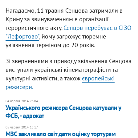
Нагадаємо, 11 травня Сенцова затримали в
Криму за звинуваченням в організації
терористичного акту.
Сенцов перебуває в СІЗО
"Лефортово"
, йому загрожує тюремне
ув'язнення терміном до 20 років.
Зі зверненнями з приводу звільнення Сенцова
виступали українські кінематографісти та
культурні активісти, а також
європейські
режисери.
04 червня 2014, 23:04
Українського режисера Сенцова катували у
ФСБ, - адвокат
05 червня 2014, 15:17
МЗС закликало світ дати оцінку тортурам