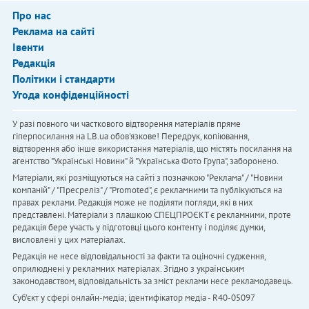
Про нас
Реклама на сайті
Івенти
Редакція
Політики і стандарти
Угода конфіденційності
У разі повного чи часткового відтворення матеріалів пряме
гіперпосилання на LB.ua обов'язкове! Передрук, копіювання,
відтворення або інше використання матеріалів, що містять посилання на
агентство "Українськi Новини" й "Українська Фото Група", заборонено.
Матеріали, які розміщуються на сайті з позначкою "Реклама" / "Новини
компаній" / "Пресреліз" / "Promoted", є рекламними та публікуються на
правах реклами. Редакція може не поділяти погляди, які в них
представлені. Матеріали з плашкою СПЕЦПРОЄКТ є рекламними, проте
редакція бере участь у підготовці цього контенту і поділяє думки,
висловлені у цих матеріалах.
Редакція не несе відповідальності за факти та оціночні судження,
оприлюднені у рекламних матеріалах. Згідно з українським
законодавством, відповідальність за зміст реклами несе рекламодавець.
Cуб'єкт у сфері онлайн-медіа; ідентифікатор медіа - R40-05097