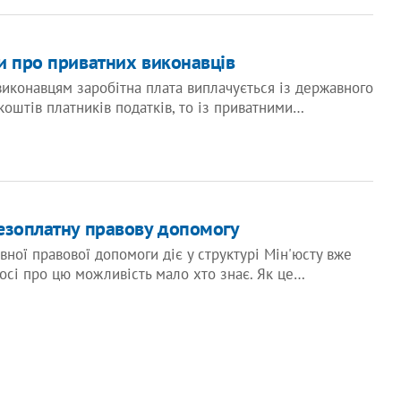
и про приватних виконавців
конавцям заробітна плата виплачується із державного
коштів платників податків, то із приватними…
езоплатну правову допомогу
ної правової допомоги діє у структурі Мін'юсту вже
 досі про цю можливість мало хто знає. Як це…