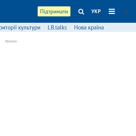
Підтримати
УКР
риторії культури
LB.talks
Нова країна
РЕКЛАМА