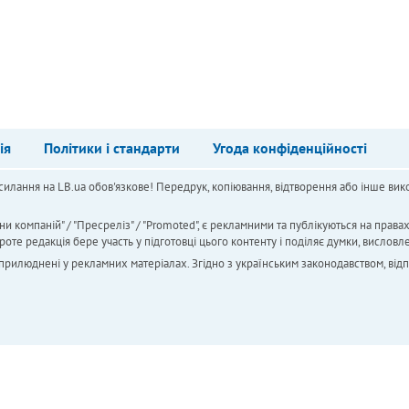
ія
Політики і стандарти
Угода конфіденційності
силання на LB.ua обов'язкове! Передрук, копіювання, відтворення або інше вико
ни компаній" / "Пресреліз" / "Promoted", є рекламними та публікуються на права
 редакція бере участь у підготовці цього контенту і поділяє думки, висловле
 оприлюднені у рекламних матеріалах. Згідно з українським законодавством, від