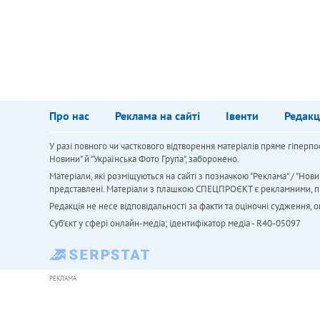
Про нас
Реклама на сайті
Івенти
Редакц
У разі повного чи часткового відтворення матеріалів пряме гіперпо
Новини" й "Українська Фото Група", заборонено.
Матеріали, які розміщуються на сайті з позначкою "Реклама" / "Нови
представлені. Матеріали з плашкою СПЕЦПРОЄКТ є рекламними, проте
Редакція не несе відповідальності за факти та оціночні судження,
Cуб'єкт у сфері онлайн-медіа; ідентифікатор медіа - R40-05097
РЕКЛАМА