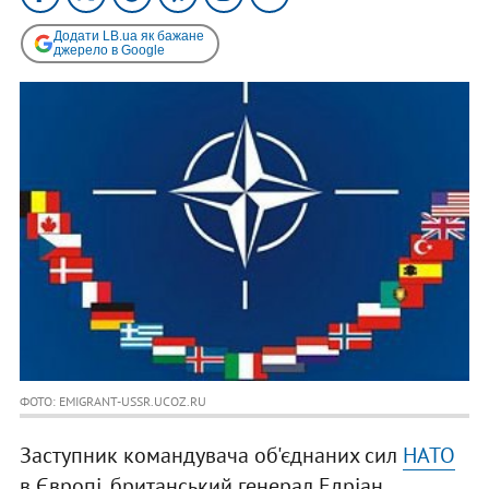
Додати LB.ua як бажане
джерело в Google
ФОТО: EMIGRANT-USSR.UCOZ.RU
Заступник командувача об'єднаних сил
НАТО
в Європі, британський генерал Едріан