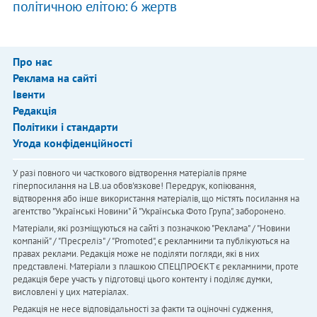
політичною елітою: 6 жертв
Про нас
Реклама на сайті
Івенти
Редакція
Політики і стандарти
Угода конфіденційності
У разі повного чи часткового відтворення матеріалів пряме
гіперпосилання на LB.ua обов'язкове! Передрук, копіювання,
відтворення або інше використання матеріалів, що містять посилання на
агентство "Українськi Новини" й "Українська Фото Група", заборонено.
Матеріали, які розміщуються на сайті з позначкою "Реклама" / "Новини
компаній" / "Пресреліз" / "Promoted", є рекламними та публікуються на
правах реклами. Редакція може не поділяти погляди, які в них
представлені. Матеріали з плашкою СПЕЦПРОЄКТ є рекламними, проте
редакція бере участь у підготовці цього контенту і поділяє думки,
висловлені у цих матеріалах.
Редакція не несе відповідальності за факти та оціночні судження,