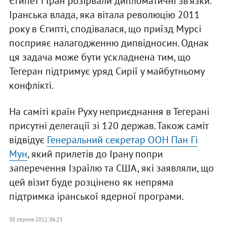
Єгипет і Іран розірвали дипломатичні зв'язки.
Іранська влада, яка вітала революцію 2011
року в Єгипті, сподівалася, що приїзд Мурсі
посприяє налагодженню дипвідносин. Однак
ця задача може бути ускладнена тим, що
Тегеран підтримує уряд Сирії у майбутньому
конфлікті.
На саміті країн Руху неприєднання в Тегерані
присутні делегації зі 120 держав. Також саміт
відвідує
Генеральний секретар ООН Пан Гі
Мун
, який прилетів до Ірану попри
заперечення Ізраїлю та США, які заявляли, що
цей візит буде розцінено як непряма
підтримка іранської ядерної програми.
30 серпня 2012, 06:23