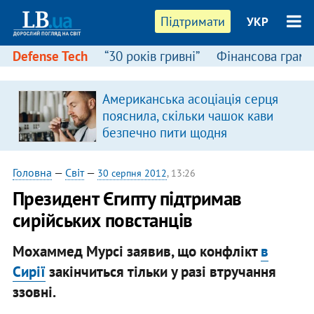
Підтримати
УКР
Defense Tech
“30 років гривні”
Фінансова грамо
Американська асоціація серця
пояснила, скільки чашок кави
безпечно пити щодня
Головна
—
Світ
—
30 серпня 2012
, 13:26
Президент Єгипту підтримав
сирійських повстанців
Мохаммед Мурсі заявив, що конфлікт
в
Сирії
закінчиться тільки у разі втручання
ззовні.