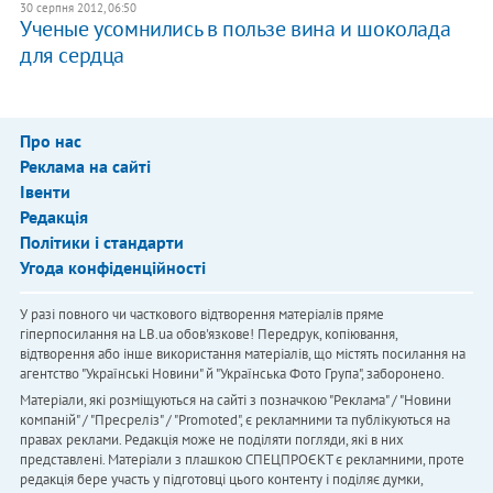
30 серпня 2012, 06:50
Ученые усомнились в пользе вина и шоколада
для сердца
Про нас
Реклама на сайті
Івенти
Редакція
Політики і стандарти
Угода конфіденційності
У разі повного чи часткового відтворення матеріалів пряме
гіперпосилання на LB.ua обов'язкове! Передрук, копіювання,
відтворення або інше використання матеріалів, що містять посилання на
агентство "Українськi Новини" й "Українська Фото Група", заборонено.
Матеріали, які розміщуються на сайті з позначкою "Реклама" / "Новини
компаній" / "Пресреліз" / "Promoted", є рекламними та публікуються на
правах реклами. Редакція може не поділяти погляди, які в них
представлені. Матеріали з плашкою СПЕЦПРОЄКТ є рекламними, проте
редакція бере участь у підготовці цього контенту і поділяє думки,