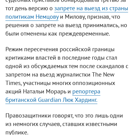
тот день версию о
запрете на выезд из страны
политикам Немцову
и Милову, признав, что
решения о запрете на выезд принимались, но
были отменены как преждевременные.
Режим пересечения российской границы
критиками властей в последние годы стал
одной из обсуждаемых тем после скандалов с
запретом на въезд журналистки The New
Times, участницы многих оппозиционных
акций Натальи Морарь и
репортера
британской Guardian Люк Хардинг.
Правозащитники говорят, что это лишь одни
из немногих случаев, ставших известными
публике.