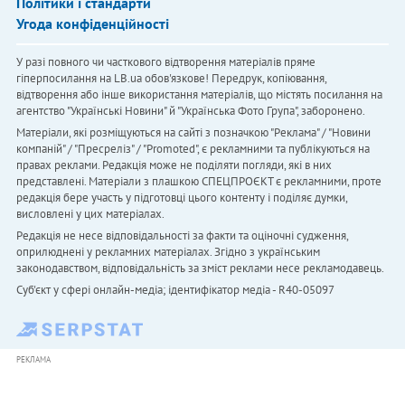
Політики і стандарти
Угода конфіденційності
У разі повного чи часткового відтворення матеріалів пряме
гіперпосилання на LB.ua обов'язкове! Передрук, копіювання,
відтворення або інше використання матеріалів, що містять посилання на
агентство "Українськi Новини" й "Українська Фото Група", заборонено.
Матеріали, які розміщуються на сайті з позначкою "Реклама" / "Новини
компаній" / "Пресреліз" / "Promoted", є рекламними та публікуються на
правах реклами. Редакція може не поділяти погляди, які в них
представлені. Матеріали з плашкою СПЕЦПРОЄКТ є рекламними, проте
редакція бере участь у підготовці цього контенту і поділяє думки,
висловлені у цих матеріалах.
Редакція не несе відповідальності за факти та оціночні судження,
оприлюднені у рекламних матеріалах. Згідно з українським
законодавством, відповідальність за зміст реклами несе рекламодавець.
Cуб'єкт у сфері онлайн-медіа; ідентифікатор медіа - R40-05097
РЕКЛАМА