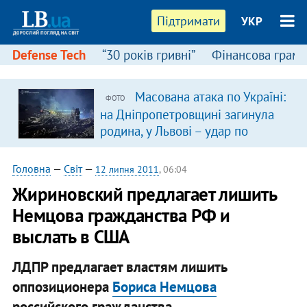
Підтримати
УКР
Defense Tech
“30 років гривні”
Фінансова грамо
Масована атака по Україні:
ФОТО
на Дніпропетровщині загинула
родина, у Львові – удар по
багатоповерхівках
(доповнюється)
Головна
—
Світ
—
12 липня 2011
, 06:04
Жириновский предлагает лишить
Немцова гражданства РФ и
выслать в США
ЛДПР предлагает властям лишить
оппозиционера
Бориса Немцова
российского гражданства.