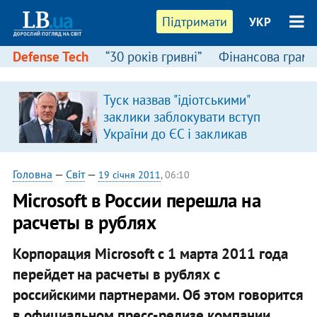
Підтримати
УКР
Defense Tech
“30 років гривні”
Фінансова грамо
:
Туск назвав "ідіотськими"
заклики заблокувати вступ
України до ЄС і закликав
припинити антиукраїнську
риторику
Головна
—
Світ
—
19 січня 2011
, 06:10
Microsoft в России перешла на
расчеты в рублях
Корпорация Microsoft с 1 марта 2011 года
перейдет на расчеты в рублях с
российскими партнерами. Об этом говорится
в официальном пресс-релизе компании.​