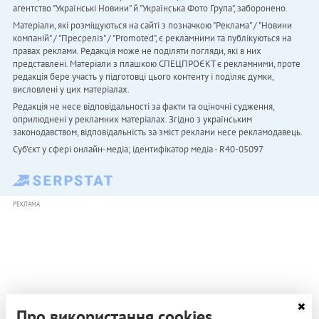
агентство "Українськi Новини" й "Українська Фото Група", заборонено.
Матеріали, які розміщуються на сайті з позначкою "Реклама" / "Новини
компаній" / "Пресреліз" / "Promoted", є рекламними та публікуються на
правах реклами. Редакція може не поділяти погляди, які в них
представлені. Матеріали з плашкою СПЕЦПРОЄКТ є рекламними, проте
редакція бере участь у підготовці цього контенту і поділяє думки,
висловлені у цих матеріалах.
Редакція не несе відповідальності за факти та оціночні судження,
оприлюднені у рекламних матеріалах. Згідно з українським
законодавством, відповідальність за зміст реклами несе рекламодавець.
Cуб'єкт у сфері онлайн-медіа; ідентифікатор медіа - R40-05097
РЕКЛАМА
Про використання cookies