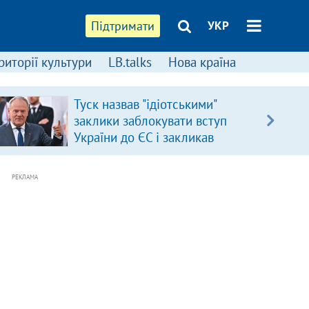
Підтримати
УКР
риторії культури
LB.talks
Нова країна
Туск назвав "ідіотськими"
заклики заблокувати вступ
України до ЄС і закликав
припинити антиукраїнську
риторику
РЕКЛАМА