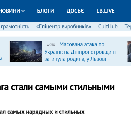
НОВИНИ
БЛОГИ
ДОСЬЄ
LB.LIVE
 грамотність
«Епіцентр виробників»
CultHub
Те
Масована атака по
ФОТО
Україні: на Дніпропетровщині
и
загинула родина, у Львові –
удар по багатоповерхівках
(доповнюється)
га стали самыми стильными
ал самых нарядных и стильных