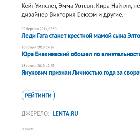
Кейт Уинслет, Эмма Уотсон, Кира Найтли, 
дизайнер Виктория Бекхэм и другие.
02 березня 2011, 02:30
Леди Гага станет крестной мамой сына Элт
16 грудня 2010, 14:16
​Юра Енакиевский обошел по влиятельнос
16 грудня 2010, 12:45
Янукович признан Личностью года за свор
РЕЙТИНГИ
ДЖЕРЕЛО:
LENTA.RU
РЕКЛАМА