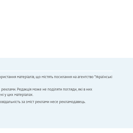
ристання матеріалів, що містять посилання на агентство "Українськi
х реклами. Редакція може не поділяти погляди, які в них
ні у цих матеріалах.
повідальність за зміст реклами несе рекламодавець.