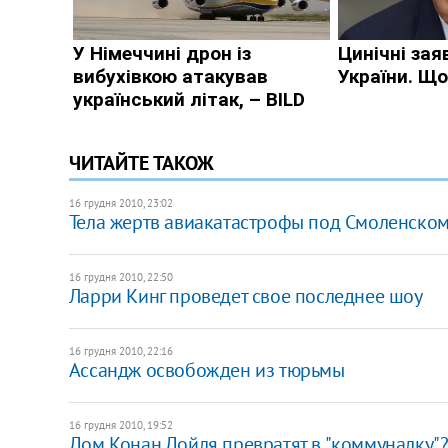
ЧИТАЙТЕ ТАКОЖ
16 грудня 2010, 23:02
Тела жертв авиакатастрофы под Смоленском
16 грудня 2010, 22:50
Ларри Кинг проведет свое последнее шоу
16 грудня 2010, 22:16
Ассандж освобожден из тюрьмы
16 грудня 2010, 19:52
Дом Конан Дойля превратят в "коммуналку"