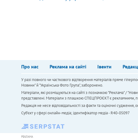
Про нас
Реклама на сайті
Івенти
Редакц
У разі повного чи часткового відтворення матеріалів пряме гіперпо
Новини" й "Українська Фото Група", заборонено.
Матеріали, які розміщуються на сайті з позначкою "Реклама" / "Нови
представлені. Матеріали з плашкою СПЕЦПРОЄКТ є рекламними, проте
Редакція не несе відповідальності за факти та оціночні судження,
Cуб'єкт у сфері онлайн-медіа; ідентифікатор медіа - R40-05097
РЕКЛАМА