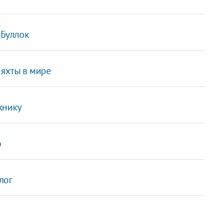
 Буллок
яхты в мире
хнику
о
лог