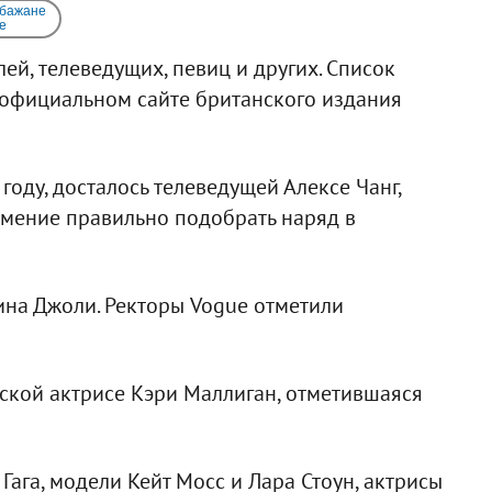
 бажане
e
ей, телеведущих, певиц и других. Список
 официальном сайте британского издания
 году, досталось телеведущей Алексе Чанг,
умение правильно подобрать наряд в
ина Джоли. Ректоры Vogue отметили
нской актрисе Кэри Маллиган, отметившаяся
Гага, модели Кейт Мосс и Лара Стоун, актрисы