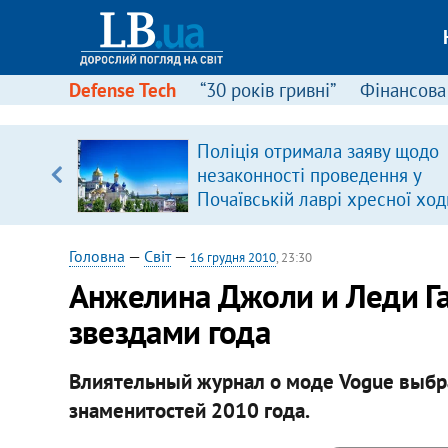
Defense Tech
“30 років гривні”
Фінансова
ового
Поліція отримала заяву щодо
ій
незаконності проведення у
Почаївській лаврі хресної ход
Головна
—
Світ
—
16 грудня 2010
, 23:30
Анжелина Джоли и Леди Га
звездами года
Влиятельный журнал о моде Vogue выбр
знаменитостей 2010 года.​