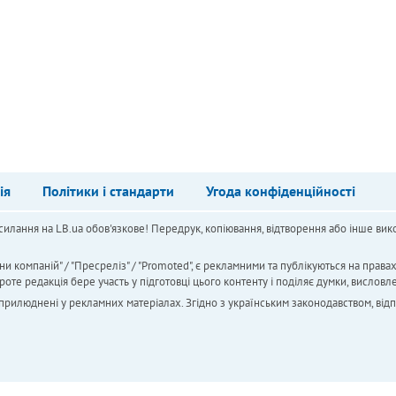
ія
Політики і стандарти
Угода конфіденційності
силання на LB.ua обов'язкове! Передрук, копіювання, відтворення або інше вико
ни компаній" / "Пресреліз" / "Promoted", є рекламними та публікуються на права
 редакція бере участь у підготовці цього контенту і поділяє думки, висловле
 оприлюднені у рекламних матеріалах. Згідно з українським законодавством, від