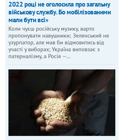
2022 році не оголосила про загальну
військову службу. Бо мобілізованими
мали бути всі»
Коли чуєш російську музику, варто
пропонувати навушники; Зеленський не
узурпатор, але мав би відмовитись від
участі у виборах; Україна виповзає з
патерналізму, а Росія —…