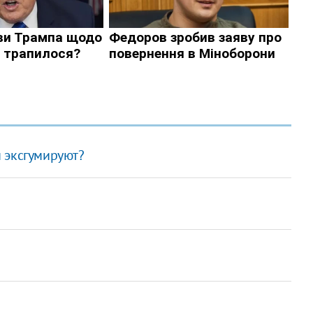
 эксгумируют?
?