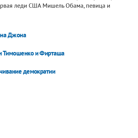
первая леди США Мишель Обама, певица и
она Джона
ти Тимошенко и Фирташа
ачивание демократии