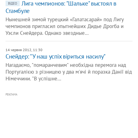
Лига чемпионов: "Шальке" выстоял в
ВІДЕО
Стамбуле
Нынешней зимой турецкий «Галатасарай» под Лигу
чемпионов пригласил опытнейших Дидье Дрогба и
Уэсли Снейдера. Однако звездные…
14 червня 2012, 11:30
Снейдер: "У наш успіх віриться насилу"
Нагадаємо, "помаранчевим" необхідна перемога над
Португалією з різницею у два м'ячі й поразка Данії від
Німеччини. "В успішне…
РЕКЛАМА