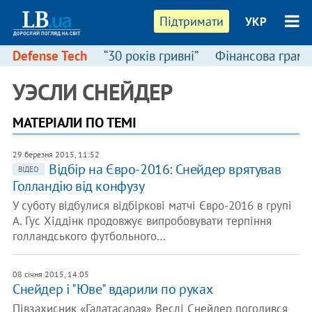
Підтримати
УКР
Defense Tech
“30 років гривні”
Фінансова грамо
УЭСЛИ СНЕЙДЕР
МАТЕРІАЛИ ПО ТЕМІ
29 березня 2015, 11:52
Відбір на Євро-2016: Снейдер врятував
ВІДЕО
Голландію від конфузу
У суботу відбулися відбіркові матчі Євро-2016 в групі
А. Гус Хіддінк продовжує випробовувати терпіння
голландського футбольного…
08 січня 2015, 14:05
Снейдер і "Юве" вдарили по руках
Півзахисник «Галатасарая» Веслі Снейдер погодився