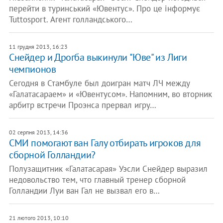
перейти в туринський «Ювентус». Про це інформує
Tuttosport. Агент голландського…
11 грудня 2013, 16:23
Снейдер и Дрогба выкинули "Юве" из Лиги
чемпионов
Сегодня в Стамбуле был доигран матч ЛЧ между
«Галатасараем» и «Ювентусом». Напомним, во вторник
арбитр встречи Проэнса прервал игру…
02 серпня 2013, 14:36
СМИ помогают ван Галу отбирать игроков для
сборной Голландии?
Полузащитник «Галатасарая» Уэсли Снейдер выразил
недовольство тем, что главный тренер сборной
Голландии Луи ван Гал не вызвал его в…
21 лютого 2013, 10:10