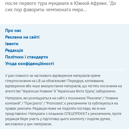
после первого тура мундиаля в Южной Африке. "До
сих пор фавориты чемпионата мира…
Про нас
Реклама на сайті
Івенти
Редакція
Політики і стандарти
Угода конфіденційності
У разі повного чи часткового відтворення матеріалів пряме
гіперпосилання на LB.ua обов'язкове! Передрук, копіювання,
відтворення або інше використання матеріалів, що містять посилання на
агентство "Українськi Новини" й "Українська Фото Група", заборонено.
Матеріали, які розміщуються на сайті з позначкою "Реклама" / "Новини
компаній" / "Пресреліз" / "Promoted", є рекламними та публікуються на
правах реклами. Редакція може не поділяти погляди, які в них
представлені. Матеріали з плашкою СПЕЦПРОЄКТ є рекламними, проте
редакція бере участь у підготовці цього контенту і поділяє думки,
висловлені у цих матеріалах.