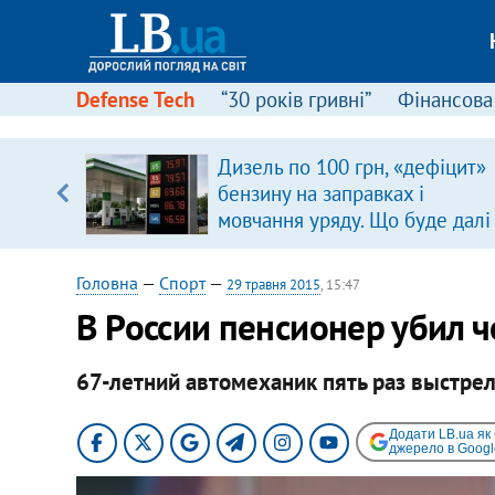
Defense Tech
“30 років гривні”
Фінансова
Дизель по 100 грн, «дефіцит»
уп
бензину на заправках і
мовчання уряду. Що буде далі
ку
цінами на пальне?
Головна
—
Спорт
—
29 травня 2015
, 15:47
В России пенсионер убил 
67-летний автомеханик пять раз выстре
Додати LB.ua як
джерело в Googl