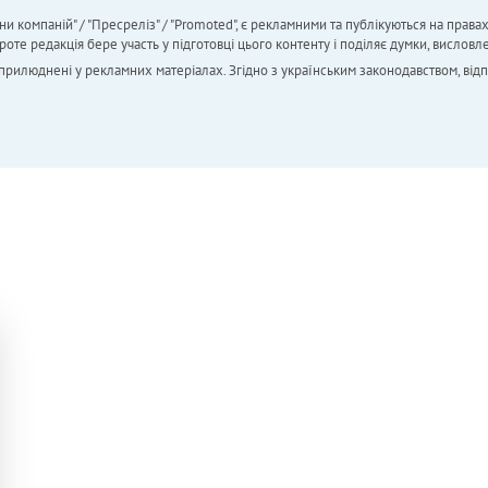
ни компаній" / "Пресреліз" / "Promoted", є рекламними та публікуються на права
 редакція бере участь у підготовці цього контенту і поділяє думки, висловле
 оприлюднені у рекламних матеріалах. Згідно з українським законодавством, від