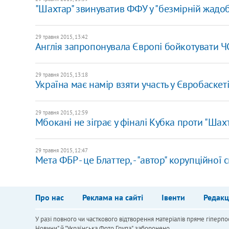
"Шахтар" звинуватив ФФУ у "безмірній жадоб
29 травня 2015, 13:42
Англія запропонувала Європі бойкотувати ЧС 
29 травня 2015, 13:18
Україна має намір взяти участь у Євробаскеті
29 травня 2015, 12:59
Мбокані не зіграє у фіналі Кубка проти "Шах
29 травня 2015, 12:47
Мета ФБР - це Блаттер, - "автор" корупційно
Про нас
Реклама на сайті
Івенти
Редакц
У разі повного чи часткового відтворення матеріалів пряме гіперпо
Новини" й "Українська Фото Група", заборонено.