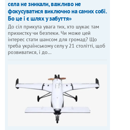
села не зникали, важливо не
фокусуватися виключно на самих собі.
Бо це і є шлях у забуття»
До сіл прикута увага тих, хто шукає там
прихистку чи безпеки. Чи може цей
інтерес стати шансом для громад? Що
треба українському селу у 21 столітті, щоб
розвиватися, і до…