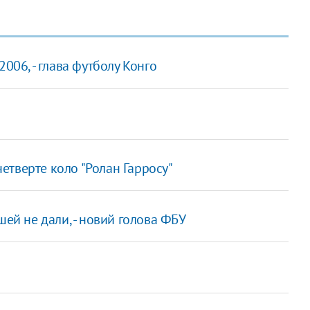
006, - глава футболу Конго
четверте коло "Ролан Гарросу"
шей не дали, - новий голова ФБУ