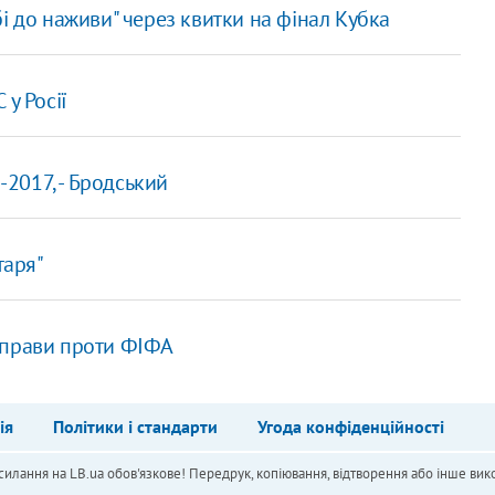
і до наживи" через квитки на фінал Кубка
у Росії
-2017, - Бродський
таря"
ї справи проти ФІФА
ія
Політики і стандарти
Угода конфіденційності
силання на LB.ua обов'язкове! Передрук, копіювання, відтворення або інше вико