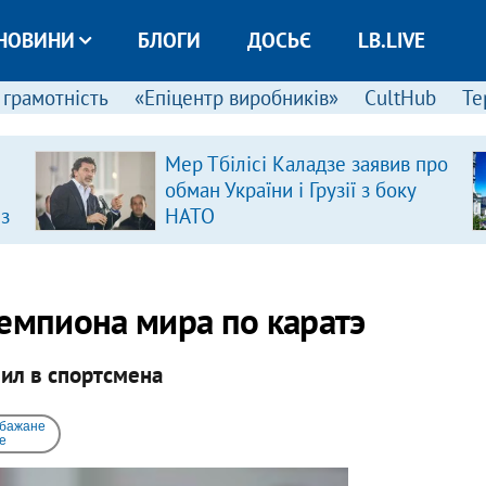
НОВИНИ
БЛОГИ
ДОСЬЄ
LB.LIVE
 грамотність
«Епіцентр виробників»
CultHub
Те
Мер Тбілісі Каладзе заявив про
обман України і Грузії з боку
 з
НАТО
чемпиона мира по каратэ
лил в спортсмена
 бажане
e