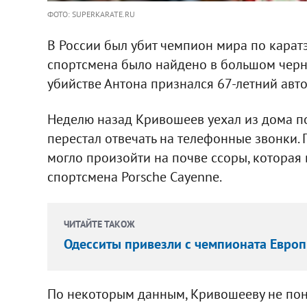
ФОТО: SUPERKARATE.RU
В России был убит чемпион мира по каратэ
спортсмена было найдено в большом черно
убийстве Антона признался 67-летний авт
Неделю назад Кривошеев уехал из дома по
перестал отвечать на телефонные звонки.
могло произойти на почве ссоры, которая
спортсмена Porsche Cayenne.
ЧИТАЙТЕ ТАКОЖ
Одесситы привезли с чемпионата Европ
По некоторым данным, Кривошееву не пон