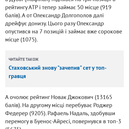
рейтингу АТР і тепер займає 50 місце (919
балів). А от Олександр Долгополов далі
дрейфує донизу. Цього разу Олександр
опустився на 7 позицій і займає вже сорокове
місце (1075).
ЧИТАЙТЕ ТАКОЖ
Стаховський знову "зачепив" сет у топ-
гравця
А очолює рейтинг Новак Джокович (13165
балів). На другому місці перебуває Роджер
Федерер (9205). Рафаель Надаль, здобувши
перемогу в Буенос-Айресі, повернувся в топ-3