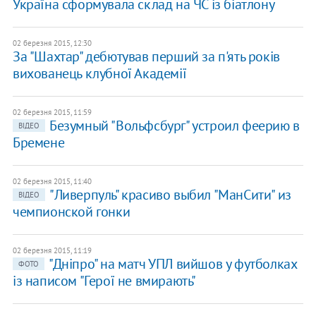
Україна сформувала склад на ЧС із біатлону
02 березня 2015, 12:30
За "Шахтар" дебютував перший за п'ять років
вихованець клубної Академії
02 березня 2015, 11:59
Безумный "Вольфсбург" устроил феерию в
ВІДЕО
Бремене
02 березня 2015, 11:40
"Ливерпуль" красиво выбил "МанСити" из
ВІДЕО
чемпионской гонки
02 березня 2015, 11:19
"Дніпро" на матч УПЛ вийшов у футболках
ФОТО
із написом "Герої не вмирають"