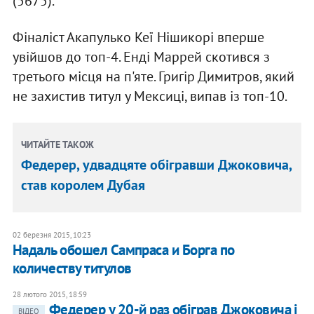
(5675).
Фіналіст Акапулько Кеї Нішикорі вперше
увійшов до топ-4. Енді Маррей скотився з
третього місця на п'яте. Григір Димитров, який
не захистив титул у Мексиці, випав із топ-10.
ЧИТАЙТЕ ТАКОЖ
Федерер, удвадцяте обігравши Джоковича,
став королем Дубая
02 березня 2015, 10:23
Надаль обошел Сампраса и Борга по
количеству титулов
28 лютого 2015, 18:59
Федерер у 20-й раз обіграв Джоковича і
ВІДЕО