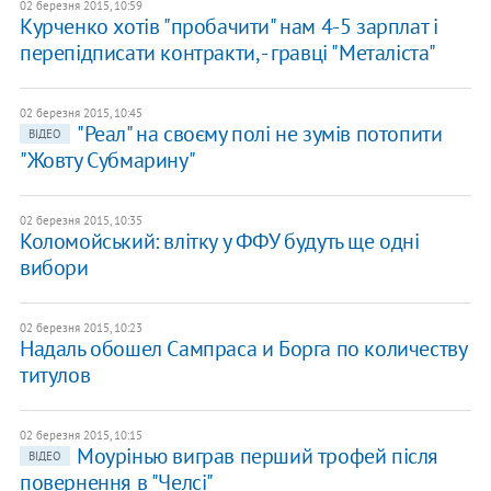
02 березня 2015, 10:59
Курченко хотів "пробачити" нам 4-5 зарплат і
перепідписати контракти, - гравці "Металіста"
02 березня 2015, 10:45
"Реал" на своєму полі не зумів потопити
ВІДЕО
"Жовту Субмарину"
02 березня 2015, 10:35
Коломойський: влітку у ФФУ будуть ще одні
вибори
02 березня 2015, 10:23
Надаль обошел Сампраса и Борга по количеству
титулов
02 березня 2015, 10:15
Моурінью виграв перший трофей після
ВІДЕО
повернення в "Челсі"