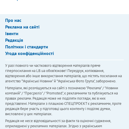
Про нас
Реклама на сайті
Івенти
Редакція
Політики і стандарти
Угода конфіденційності
У разі повного чи часткового відтворення матеріалів пряме
гіперпосилання на LB.ua обов'язкове! Передрук, копіювання,
відтворення або інше використання матеріалів, що містять посилання на
агентство "Українськi Новини" й "Українська Фото Група", заборонено.
Матеріали, які розміщуються на сайті з позначкою "Реклама" / "Новини
компаній" / "Пресреліз" / "Promoted", є рекламними та публікуються на
правах реклами. Редакція може не поділяти погляди, які в них
представлені. Матеріали з плашкою СПЕЦПРОЄКТ є рекламними, проте
редакція бере участь у підготовці цього контенту і поділяє думки,
висловлені у цих матеріалах.
Редакція не несе відповідальності за факти та оціночні судження,
оприлюднені у рекламних матеріалах. Згідно з українським