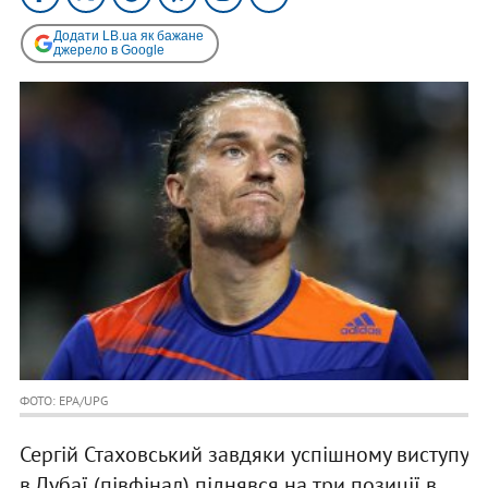
Додати LB.ua як бажане
джерело в Google
ФОТО: EPA/UPG
Сергій Стаховський завдяки успішному виступу
в Дубаї (півфінал) піднявся на три позиції в