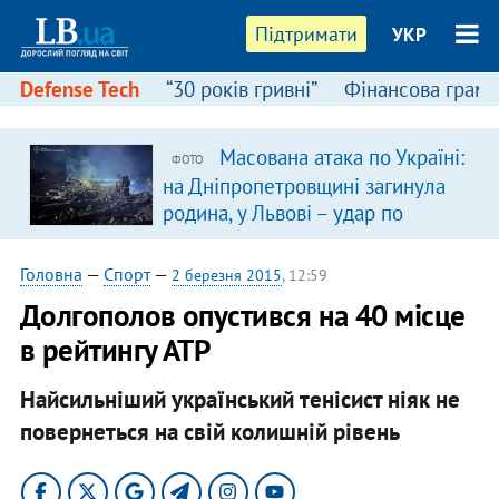
Підтримати
УКР
Defense Tech
“30 років гривні”
Фінансова грамо
Масована атака по Україні:
ФОТО
на Дніпропетровщині загинула
родина, у Львові – удар по
багатоповерхівках
(доповнюється)
Головна
—
Спорт
—
2 березня 2015
, 12:59
Долгополов опустився на 40 місце
в рейтингу АТР
Найсильніший український тенісист ніяк не
повернеться на свій колишній рівень