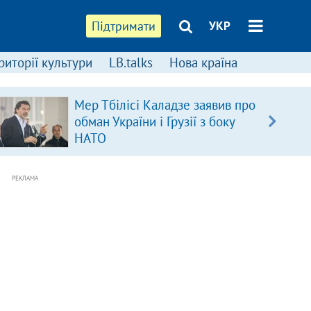
Підтримати
УКР
риторії культури
LB.talks
Нова країна
Мер Тбілісі Каладзе заявив про
обман України і Грузії з боку
НАТО
РЕКЛАМА