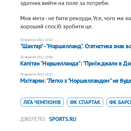
здатних вийти на поле за потреби.
Моя мета - не бити рекорди. Усе, чого ми хо
хороший спосіб зробити це.
20 вересня 2012, 10:53
"Шахтар" - "Норшелланд". Статистика знає в
20 вересня 2012, 10:46
Капітан "Норшелланда": "Приїжджали в До
20 вересня 2012, 10:37
Мхітарян: "Легко з "Норшелландом" не буд
ЛІГА ЧЕМПІОНІВ
ФК СПАРТАК
ФК БАРС
ДЖЕРЕЛО:
SPORTS.RU