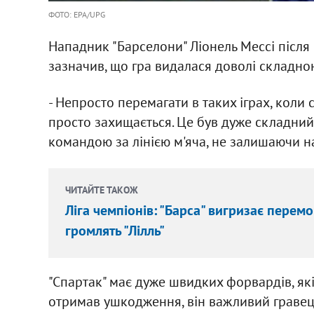
ФОТО: EPA/UPG
Нападник "Барселони" Ліонель Мессі після п
зазначив, що гра видалася доволі складно
- Непросто перемагати в таких іграх, коли
просто захищається. Це був дуже складний 
командою за лінією м'яча, не залишаючи н
ЧИТАЙТЕ ТАКОЖ
Ліга чемпіонів: "Барса" вигризає перемог
громлять "Лілль"
"Спартак" має дуже швидких форвардів, які
отримав ушкодження, він важливий гравець