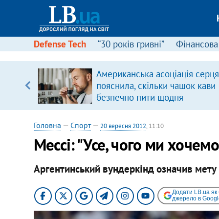
Defense Tech
“30 років гривні”
Фінансова
Американська асоціація серця
, є
пояснила, скільки чашок кави
безпечно пити щодня
Головна
—
Спорт
—
20 вересня 2012
, 11:10
Мессі: "Усе, чого ми хочемо
Аргентинський вундеркінд означив мету 
Додати LB.ua як
джерело в Googl