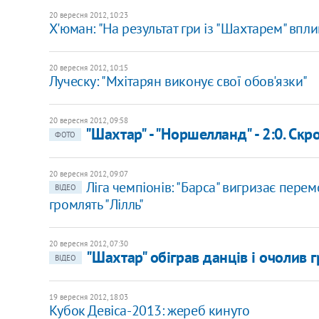
20 вересня 2012, 10:23
Х'юман: "На результат гри із "Шахтарем" впл
20 вересня 2012, 10:15
Луческу: "Мхітарян виконує свої обов'язки"
20 вересня 2012, 09:58
"Шахтар" - "Норшелланд" - 2:0. Скр
ФОТО
20 вересня 2012, 09:07
Ліга чемпіонів: "Барса" вигризає перемо
ВІДЕО
громлять "Лілль"
20 вересня 2012, 07:30
"Шахтар" обіграв данців і очолив 
ВІДЕО
19 вересня 2012, 18:03
Кубок Девіса-2013: жереб кинуто