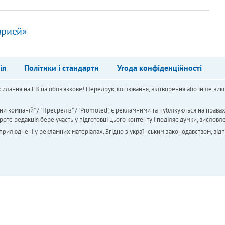
врией»
ія
Політики і стандарти
Угода конфіденційності
силання на LB.ua обов'язкове! Передрук, копіювання, відтворення або інше вико
ни компаній" / "Пресреліз" / "Promoted", є рекламними та публікуються на права
 редакція бере участь у підготовці цього контенту і поділяє думки, висловле
 оприлюднені у рекламних матеріалах. Згідно з українським законодавством, від