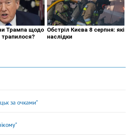
цьк за очками"
нікому"