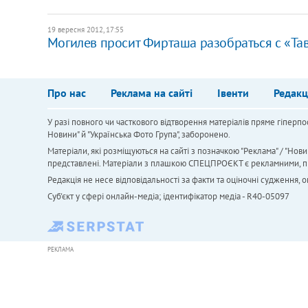
19 вересня 2012, 17:55
Могилев просит Фирташа разобраться с «Та
Про нас
Реклама на сайті
Івенти
Редакц
У разі повного чи часткового відтворення матеріалів пряме гіперпо
Новини" й "Українська Фото Група", заборонено.
Матеріали, які розміщуються на сайті з позначкою "Реклама" / "Нови
представлені. Матеріали з плашкою СПЕЦПРОЄКТ є рекламними, проте
Редакція не несе відповідальності за факти та оціночні судження,
Cуб'єкт у сфері онлайн-медіа; ідентифікатор медіа - R40-05097
РЕКЛАМА