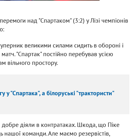
еремоги над "Спартаком" (3:2) у Лізі чемпіонів
ю:
 суперник великими силами сидить в обороні і
матч. "Спартак" постійно перебував усією
ам вільного простору.
у у "Спартака", а білоруські "трактористи"
 добре діяли в контратаках. Шкода, що Піке
 нашої команди. Але маємо резервістів,