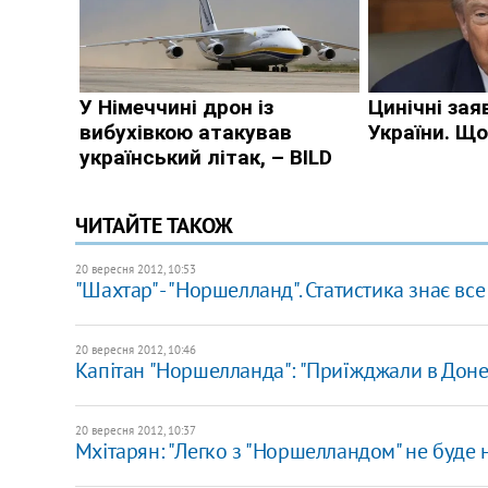
ЧИТАЙТЕ ТАКОЖ
20 вересня 2012, 10:53
"Шахтар" - "Норшелланд". Статистика знає все
20 вересня 2012, 10:46
Капітан "Норшелланда": "Приїжджали в Доне
20 вересня 2012, 10:37
Мхітарян: "Легко з "Норшелландом" не буде 