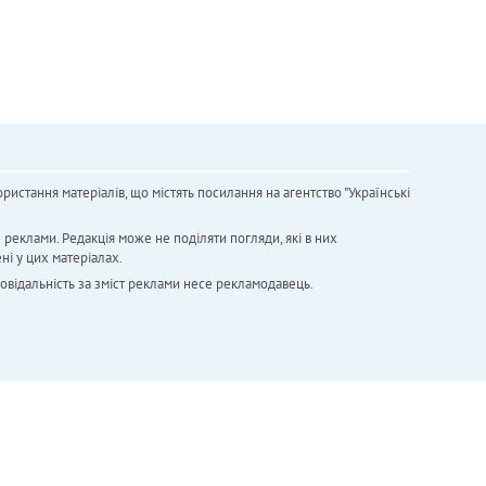
ристання матеріалів, що містять посилання на агентство "Українськi
х реклами. Редакція може не поділяти погляди, які в них
ні у цих матеріалах.
повідальність за зміст реклами несе рекламодавець.