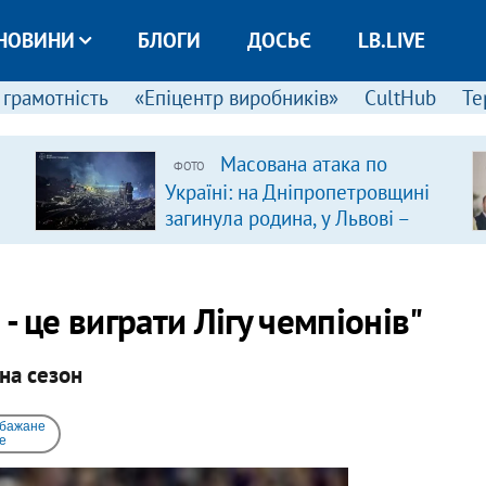
НОВИНИ
БЛОГИ
ДОСЬЄ
LB.LIVE
 грамотність
«Епіцентр виробників»
CultHub
Те
Масована атака по
ФОТО
Україні: на Дніпропетровщині
загинула родина, у Львові –
удар по багатоповерхівках
(доповнюється)
 - це виграти Лігу чемпіонів"
на сезон
 бажане
e