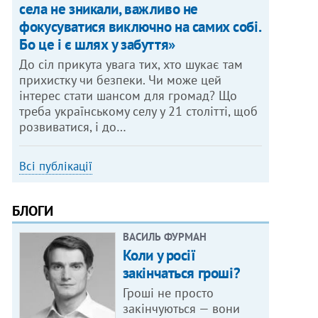
села не зникали, важливо не
фокусуватися виключно на самих собі.
Бо це і є шлях у забуття»
До сіл прикута увага тих, хто шукає там
прихистку чи безпеки. Чи може цей
інтерес стати шансом для громад? Що
треба українському селу у 21 столітті, щоб
розвиватися, і до…
Всі публікації
БЛОГИ
ВАСИЛЬ ФУРМАН
Коли у росії
закінчаться гроші?
Гроші не просто
закінчуються — вони