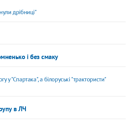
инули дрібниці"
омненько і без смаку
гу у "Спартака", а білоруські "трактористи"
групу в ЛЧ