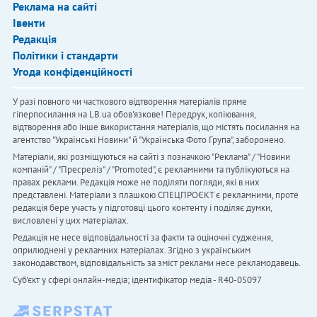
Реклама на сайті
Івенти
Редакція
Політики і стандарти
Угода конфіденційності
У разі повного чи часткового відтворення матеріалів пряме
гіперпосилання на LB.ua обов'язкове! Передрук, копіювання,
відтворення або інше використання матеріалів, що містять посилання на
агентство "Українськi Новини" й "Українська Фото Група", заборонено.
Матеріали, які розміщуються на сайті з позначкою "Реклама" / "Новини
компаній" / "Пресреліз" / "Promoted", є рекламними та публікуються на
правах реклами. Редакція може не поділяти погляди, які в них
представлені. Матеріали з плашкою СПЕЦПРОЄКТ є рекламними, проте
редакція бере участь у підготовці цього контенту і поділяє думки,
висловлені у цих матеріалах.
Редакція не несе відповідальності за факти та оціночні судження,
оприлюднені у рекламних матеріалах. Згідно з українським
законодавством, відповідальність за зміст реклами несе рекламодавець.
Cуб'єкт у сфері онлайн-медіа; ідентифікатор медіа - R40-05097