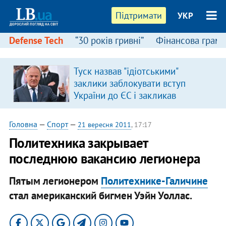
Підтримати
УКР
Defense Tech
“30 років гривні”
Фінансова грамо
Туск назвав "ідіотськими"
заклики заблокувати вступ
України до ЄС і закликав
припинити антиукраїнську
риторику
Головна
—
Спорт
—
21 вересня 2011
, 17:17
Политехника закрывает
последнюю вакансию легионера
Пятым легионером
Политехнике-Галичине
стал американский бигмен Уэйн Уоллас.