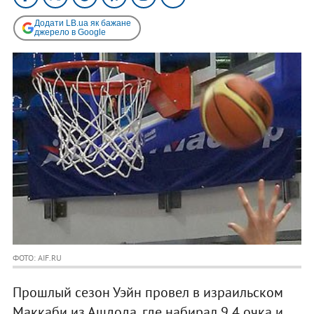
Додати LB.ua як бажане
джерело в Google
ФОТО: AIF.RU
Прошлый сезон Уэйн провел в израильском
Маккаби из Ашдода, где набирал 9,4 очка и